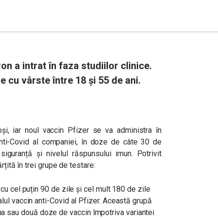
 a intrat în faza studiilor clinice.
e cu vârste între 18 și 55 de ani.
toși, iar noul vaccin Pfizer se va administra în
 anti-Covid al companiei, în doze de câte 30 de
iguranță și nivelul răspunsului imun. Potrivit
rțită în trei grupe de testare:
 cu cel puțin 90 de zile și cel mult 180 de zile
alul vaccin anti-Covid al Pfizer. Această grupă
 sau două doze de vaccin împotriva variantei