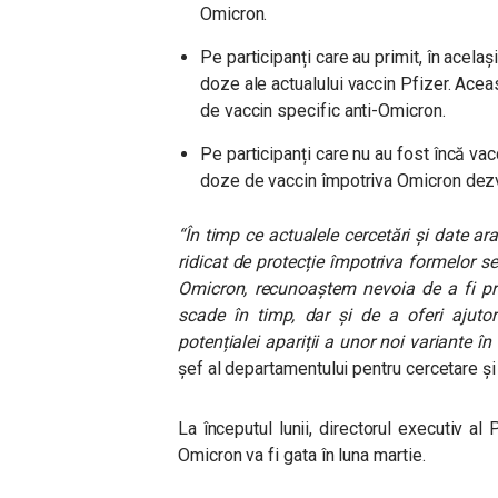
Omicron.
Pe participanți care au primit, în același 
doze ale actualului vaccin Pfizer. Acea
de vaccin specific anti-Omicron.
Pe participanți care nu au fost încă vac
doze de vaccin împotriva Omicron dezv
“
În timp ce actualele cercetări și date a
ridicat de protecție împotriva formelor seve
Omicron, recunoaștem nevoia de a fi preg
scade în timp, dar și de a oferi ajuto
potențialei apariții a unor noi variante în 
șef al departamentului pentru cercetare și 
La începutul lunii, directorul executiv al
Omicron va fi gata în luna martie.