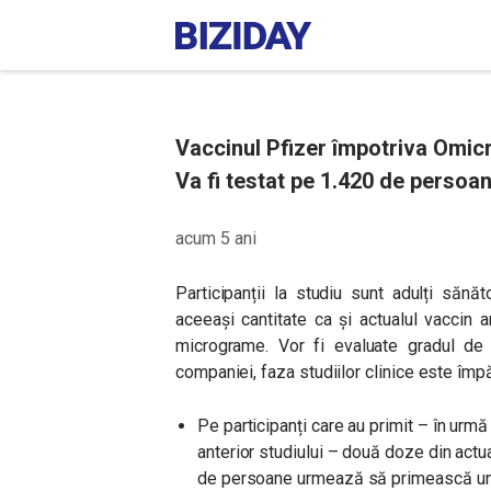
Vaccinul Pfizer împotriva Omicron
Va fi testat pe 1.420 de persoan
acum 5 ani
Participanții la studiu sunt adulți sănă
aceeași cantitate ca și actualul vaccin
micrograme. Vor fi evaluate gradul de s
companiei, faza studiilor clinice este împă
Pe participanți care au primit – în urmă
anterior studiului – două doze din actu
de persoane urmează să primească una