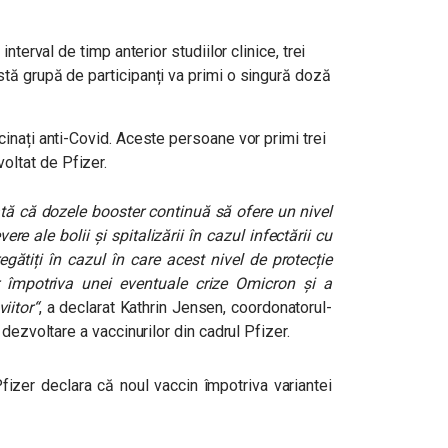
interval de timp anterior studiilor clinice, trei
stă grupă de participanți va primi o singură doză
cinați anti-Covid. Aceste persoane vor primi trei
oltat de Pfizer.
rată că dozele booster continuă să ofere un nivel
re ale bolii și spitalizării în cazul infectării cu
ătiți în cazul în care acest nivel de protecție
r împotriva unei eventuale crize Omicron și a
viitor
“
, a declarat Kathrin Jensen, coordonatorul-
dezvoltare a vaccinurilor din cadrul Pfizer.
 Pfizer declara că noul vaccin împotriva variantei