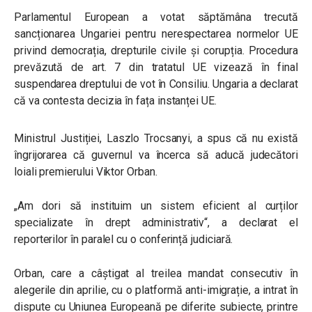
Parlamentul European a votat săptămâna trecută
sancționarea Ungariei pentru nerespectarea normelor UE
privind democrația, drepturile civile și corupția.
Procedura
prevăzută de art. 7 din tratatul UE vizează în final
suspendarea dreptului de vot în Consiliu.
Ungaria a declarat
că va contesta decizia în fața instanței UE.
Ministrul Justiției, Laszlo Trocsanyi, a spus că nu există
îngrijorarea că guvernul va încerca să aducă judecători
loiali premierului Viktor Orban.
„
Am dori să instituim un sistem
eficient al curților
specializate în drept administrativ
“, a declarat el
reporterilor în paralel cu o conferință judiciară.
Orban, care a câștigat al treilea mandat consecutiv în
alegerile din aprilie, cu o platformă anti-imigrație, a intrat în
dispute cu Uniunea Europeană pe diferite subiecte, printre