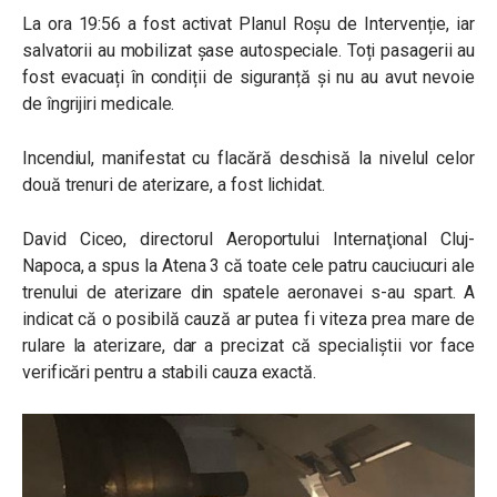
La ora 19:56 a fost activat Planul Roșu de Intervenție, iar
salvatorii au mobilizat șase autospeciale. Toți pasagerii au
fost evacuați în condiții de siguranță și nu au avut nevoie
de îngrijiri medicale.
Incendiul, manifestat cu flacără deschisă la nivelul celor
două trenuri de aterizare, a fost lichidat.
David Ciceo, directorul Aeroportului Internaţional Cluj-
Napoca, a spus la Atena 3 că toate cele patru cauciucuri ale
trenului de aterizare din spatele aeronavei s-au spart. A
indicat că o posibilă cauză ar putea fi viteza prea mare de
rulare la aterizare, dar a precizat că specialiștii vor face
verificări pentru a stabili cauza exactă.