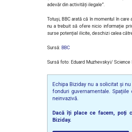
adevăr din activități ilegale”.
Totuși, BBC arată că în momentul în care 
nu a trebuit să ofere nicio informație pr
surse potențial ilicite, deschizi calea cătr
Sursă:
BBC
Sursă foto: Eduard Muzhevskyi/ Science 
Echipa Biziday nu a solicitat și n
fonduri guvernamentale. Spațiile d
neinvazivă.
Dacă îți place ce facem, poți c
Biziday.