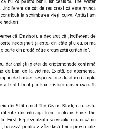
e că nu va păstra banii, iar cealaltă, The Water
i.
„Indiferent de cât de rea crezi că este munca
contribuit la schimbarea vieții cuiva. Astăzi am
de hackeri.
bernetică Emsisoft, a declarat că „indiferent de
foarte neobișnuit și este, din câte știu eu, prima
parte din pradă către organizații caritabile”.
ou, dar analiștii pieței de criptomonede confirmă
me de bani de la victime. Există, de asemenea,
grupuri de hackeri responsabile de atacuri ample
are a fost blocat printr-un sistem ransomware în
rviciu din SUA numit The Giving Block, care este
t diferite din întreaga lume, inclusiv Save The
he First. Reprezentanții serviciului susțin că nu
ă „lucrează pentru a afla dacă banii provin într-