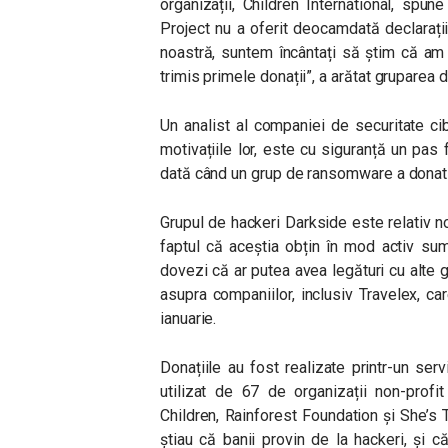
organizații, Children International, spun
Project nu a oferit deocamdată declarați
noastră, suntem încântați să știm că am 
trimis primele donații”
, a arătat gruparea 
Un analist al companiei de securitate ci
motivațiile lor, este cu siguranță un pas 
dată când un grup de ransomware a donat o 
Grupul de hackeri Darkside este relativ n
faptul că aceștia obțin în mod activ su
dovezi că ar putea avea legături cu alte 
asupra companiilor, inclusiv Travelex, c
ianuarie.
Donațiile au fost realizate printr-un se
utilizat de 67 de organizații non-profi
Children, Rainforest Foundation și She’s T
știau că banii provin de la hackeri, și c