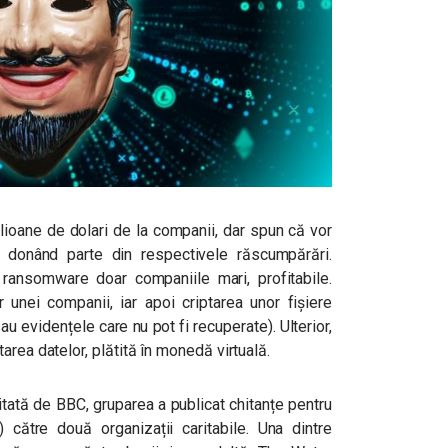
lioane de dolari de la companii, dar spun că vor
donând parte din respectivele răscumpărări.
 ransomware doar companiile mari, profitabile.
nei companii, iar apoi criptarea unor fișiere
au evidențele care nu pot fi recuperate). Ulterior,
area datelor, plătită în monedă virtuală.
itată de BBC, gruparea a publicat chitanțe pentru
) către două organizații caritabile. Una dintre