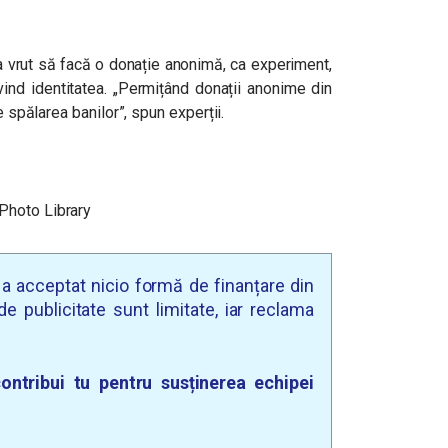
a vrut să facă o donație anonimă, ca experiment,
ivind identitatea. „Permițând donații anonime din
e spălarea banilor”, spun experții.
Photo Library
u a acceptat nicio formă de finanțare din
e publicitate sunt limitate, iar reclama
ontribui tu pentru susținerea echipei