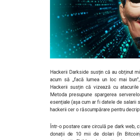
Hackerii Darkside susțin că au obținut mi
acum să „facă lumea un loc mai bun”, 
Hackerii susțin că vizează cu atacurile
Metoda presupune spargerea serverelor u
esențiale (așa cum ar fi datele de salarii s
hackerii cer o răscumpărare pentru decript
Într-o postare care circulă pe dark web, c
donații de 10 mii de dolari (în Bitcoin