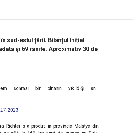
 sud-estul țării. Bilanțul inițial
edată și 69 rănite. Aproximativ 30 de
rem sonrası bir binanın yıkıldığı an…
 27, 2023
a Richter s-a produs în provincia Malatya din