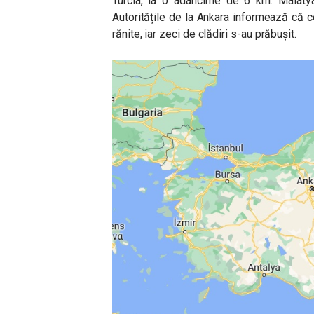
Turcia, la o adâncime de 6 km. Malatya
Autoritățile de la Ankara informează că c
rănite, iar zeci de clădiri s-au prăbușit.