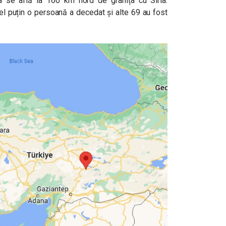
 se află la 160 km nord de granița cu Siria.
el puțin o persoană a decedat și alte 69 au fost