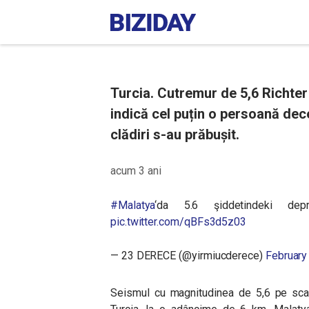
Turcia. Cutremur de 5,6 Richter în
indică cel puțin o persoană dec
clădiri s-au prăbușit.
acum 3 ani
#Malatya
‘da 5.6 şiddetindeki dep
pic.twitter.com/qBFs3d5z03
— 23 DERECE (@yirmiucderece)
February
Seismul cu magnitudinea de 5,6 pe scar