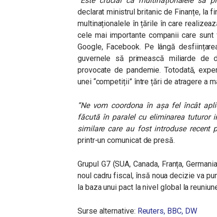
“Este crucial ca multinaționalele să pl
declarat ministrul britanic de Finanțe, la fin
multinaționalele în țările în care realizeaz
cele mai importante companii care sun
Google, Facebook. Pe lângă desființarea
guvernele să primească miliarde de do
provocate de pandemie. Totodată, exper
unei “competiții” între țări de atragere a m
“Ne vom coordona în așa fel încât aplica
făcută în paralel cu eliminarea tuturor i
similare care au fost introduse recent p
printr-un comunicat de presă.
Grupul G7 (SUA, Canada, Franța, Germania, 
noul cadru fiscal, însă noua decizie va pun
la baza unui pact la nivel global la
reuniun
Surse alternative:
Reuters,
BBC,
DW