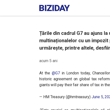
Țările din cadrul G7 au ajuns la
multinaționalelor cu un impozit 
urmărește, printre altele, desfii
acum 5 ani
At the
@G7
in London today, Chancello
historic agreement on global tax reform 
giants will pay their fair share of tax in th
— HM Treasury (@hmtreasury)
June 5, 20