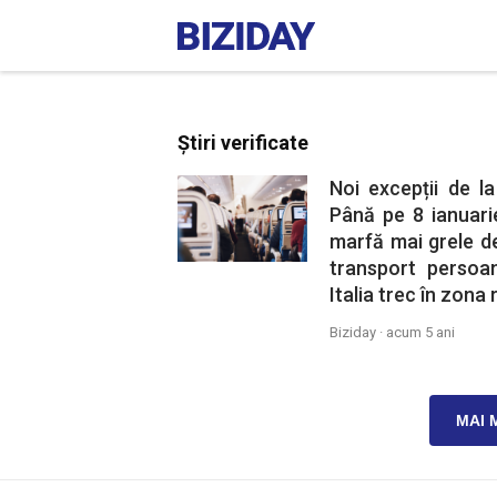
Știri verificate
Noi excepții de la
Până pe 8 ianuari
marfă mai grele de
transport persoan
Italia trec în zona 
Biziday ·
acum 5 ani
MAI 