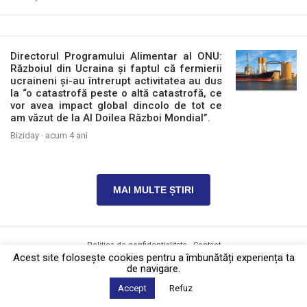
Directorul Programului Alimentar al ONU:
Războiul din Ucraina și faptul că fermierii
ucraineni și-au întrerupt activitatea au dus
la “o catastrofă peste o altă catastrofă, ce
vor avea impact global dincolo de tot ce
am văzut de la Al Doilea Război Mondial”.
Biziday ·
acum 4 ani
MAI MULTE ȘTIRI
Politica de confidențialitate
·
Contact
2026 © Biziday
Acest site foloseşte cookies pentru a îmbunătăți experiența ta
de navigare.
Accept
Refuz