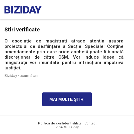
Știri verificate
O asociație de magistrați atrage atenția asupra
proiectului de desființare a Secției Speciale: Conține
amendamente prin care orice anchetă poate fi blocată
discreționar de către CSM. Vor induce ideea că
magistrații vor imunitate pentru infracțiuni împotriva
justiției.
Biziday ·
acum 5 ani
MAI MULTE ȘTIRI
Politica de confidențialitate
·
Contact
2026 © Biziday