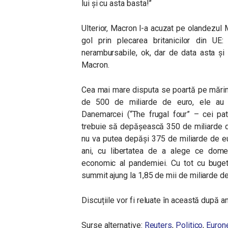
lui și cu asta basta!”
Ulterior, Macron l-a acuzat pe olandezul M
gol prin plecarea britanicilor din UE
nerambursabile, ok, dar de data asta ș
Macron.
Cea mai mare disputa se poartă pe mărime
de 500 de miliarde de euro, ele au înt
Danemarcei (“The frugal four” – cei pat
trebuie să depășească 350 de miliarde d
nu va putea depăși 375 de miliarde de euro
ani, cu libertatea de a alege ce dome
economic al pandemiei. Cu tot cu bugetu
summit ajung la 1,85 de mii de miliarde de
Discuțiile vor fi reluate în această după a
Surse alternative:
Reuters
,
Politico
,
Euro