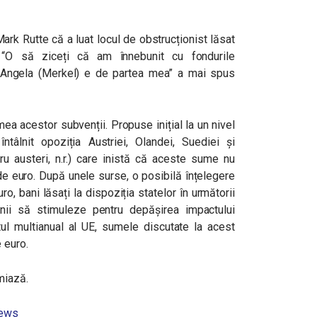
ark Rutte că a luat locul de obstrucționist lăsat
: “O să ziceți că am înnebunit cu fondurile
i Angela (Merkel) e de partea mea” a mai spus
a acestor subvenții. Propuse inițial la un nivel
âlnit opoziția Austriei, Olandei, Suediei și
ru austeri, n.r.) care inistă că aceste sume nu
e euro. După unele surse, o posibilă înțelegere
, bani lăsați la dispoziția statelor în următorii
nii să stimuleze pentru depășirea impactului
l multianual al UE, sumele discutate la acest
 euro.
miază.
news