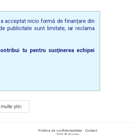
u a acceptat nicio formă de finanțare din
e publicitate sunt limitate, iar reclama
ontribui tu pentru susținerea echipei
multe știri
Politica de confidențialitate
·
Contact
2026 © Biziday