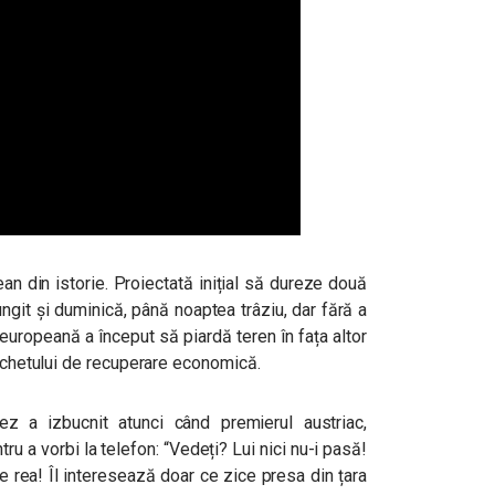
n din istorie. Proiectată inițial să dureze două
lungit și duminică, până noaptea trâziu, dar fără a
europeană a început să piardă teren în fața altor
pachetului de recuperare economică.
ez a izbucnit atunci când premierul austriac,
ru a vorbi la telefon: “Vedeți? Lui nici nu-i pasă!
e rea! Îl interesează doar ce zice presa din țara