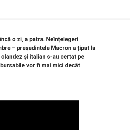
că o zi, a patra. Neînțelegeri
embre – președintele Macron a țipat la
 olandez și italian s-au certat pe
bursabile vor fi mai mici decât