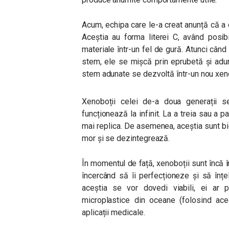
Acum, echipa care le-a creat anunță că a 
Aceștia au forma literei C, având posi
materiale într-un fel de gură. Atunci cân
stem, ele se mișcă prin eprubetă și adun
stem adunate se dezvoltă într-un nou xe
Xenoboții celei de-a doua generații 
funcționează la infinit. La a treia sau a p
mai replica. De asemenea, aceștia sunt bi
mor și se dezintegrează.
În momentul de față, xenoboții sunt încă î
încercând să îi perfecționeze și să înț
aceștia se vor dovedi viabili, ei ar 
microplastice din oceane (folosind ac
aplicații medicale.