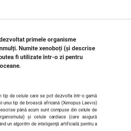
 dezvoltat primele organisme
înmulți. Numite xenoboți (și descrise
utea fi utilizate într-o zi pentru
 oceane.
n tip de celule care se pot dezvolta într-o gamă
nii unui tip de broască africană (Xenopus Laevis)
e descrise până acum sunt compuse din celule de
rganismului) și celule cardiace (care asigură
ând un algoritm de inteligență artificială pentru a