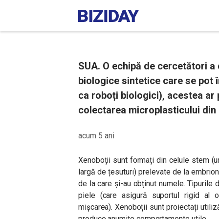
SUA. O echipă de cercetători a
biologice sintetice care se pot 
ca roboți biologici), acestea ar p
colectarea microplasticului din
acum 5 ani
Xenoboții sunt formați din celule stem (u
largă de țesuturi) prelevate de la embrio
de la care și-au obținut numele. Tipuril
piele (care asigură suportul rigid al o
mișcarea). Xenoboții sunt proiectați utiliz
produce anumite comportamente utile.