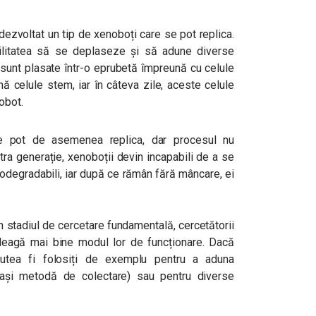
dezvoltat un tip de xenoboți care se pot replica.
bilitatea să se deplaseze și să adune diverse
d sunt plasate într-o eprubetă împreună cu celule
ă celule stem, iar în câteva zile, aceste celule
nobot.
se pot de asemenea replica, dar procesul nu
atra generație, xenoboții devin incapabili de a se
odegradabili, iar după ce rămân fără mâncare, ei
n stadiul de cercetare fundamentală, cercetătorii
eleagă mai bine modul lor de funcționare. Dacă
putea fi folosiți de exemplu pentru a aduna
eași metodă de colectare) sau pentru diverse