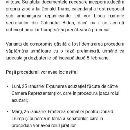
viitoare Senatului documentele necesare începerii judecării
propriu-zise a lui Donald Trump, calendarul a fost negociat
sub amenințarea republicanilor că vor bloca numirile
secretarilor din Cabinetul Biden, dacă nu i se acordă
suficient timp lui Trump să-și pregătească procesul.
Varianta de compromis găsită a fost demararea procedurii
săptămâna următoare cu o fază preliminară, urmând ca
judecata și dezbaterile să înceapă după 8 februarie.
Pașii procedurali vor avea loc astfel:
Luni, 25 ianuarie: Expunerea acuzației făcute de către
Camera Reprezentanților, care în procedură joacă rolul
acuzării;
Marți, 26 ianuarie: Emiterea somației pentru Donald
Trump și punerea în temă a senatorilor, care în
procedură vor avea rolul juraților;