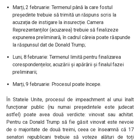
Marți, 2 februarie: Termenul până la care fostul
președinte trebuie să trimită un răspuns scris la
acuzația de instigare la insurecție. Camera
Reprezentanților (acuzarea) trebuie să finalizeze
expunerea preliminară, în cadrul căreia poate răspunde
la răspunsul dat de Donald Trump;
Luni, 8 februarie: Termenul limită pentru finalizarea
corespondențelor, acuzării și apărării și finalul fazei
preliminarii;
Marți, 9 februarie: Procesul poate începe.
În Statele Unite, procesul de impeachment al unui înalt
funcționar public (nu numai președintele este judecat
astfel) poate avea două verdicte: vinovat sau achitat.
Pentru ca Donald Trump să fie găsit vinovat este nevoie
de o majoritate de două treimi, ceea ce înseamnă că 17
senatori republicani trebuie să voteze alături de toți