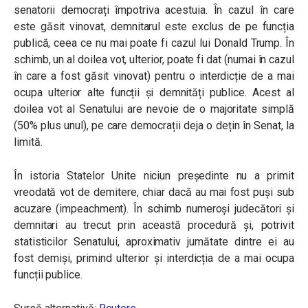
senatorii democrați împotriva acestuia. În cazul în care
este găsit vinovat, demnitarul este exclus de pe funcția
publică, ceea ce nu mai poate fi cazul lui Donald Trump. În
schimb, un al doilea vot, ulterior, poate fi dat (numai în cazul
în care a fost găsit vinovat) pentru o interdicție de a mai
ocupa ulterior alte funcții și demnități publice. Acest al
doilea vot al Senatului are nevoie de o majoritate simplă
(50% plus unul), pe care democrații deja o dețin în Senat, la
limită.
În istoria Statelor Unite niciun președinte nu a primit
vreodată vot de demitere, chiar dacă au mai fost puși sub
acuzare (impeachment). În schimb numeroși judecători și
demnitari au trecut prin această procedură și, potrivit
statisticilor Senatului, aproximativ jumătate dintre ei au
fost demiși, primind ulterior și interdicția de a mai ocupa
funcții publice.