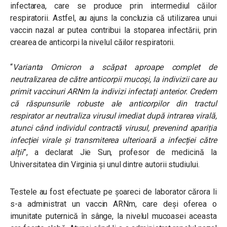
infectarea, care se produce prin intermediul căilor
respiratorii. Astfel, au ajuns la concluzia că utilizarea unui
vaccin nazal ar putea contribui la stoparea infectării, prin
crearea de anticorpi la nivelul căilor respiratorii.
“
Varianta Omicron a scăpat aproape complet de
neutralizarea de către anticorpii mucoși, la indivizii care au
primit vaccinuri ARNm la indivizi infectați anterior. Credem
că răspunsurile robuste ale anticorpilor din tractul
respirator ar neutraliza virusul imediat după intrarea virală,
atunci când individul contractă virusul, prevenind apariția
infecției virale și transmiterea ulterioară a infecției către
alții
”,
a declarat Jie Sun, profesor de medicină la
Universitatea din Virginia și unul dintre autorii studiului.
Testele au fost efectuate pe șoareci de laborator cărora li
s-a administrat un vaccin ARNm, care deși oferea o
imunitate puternică în sânge, la nivelul mucoasei aceasta