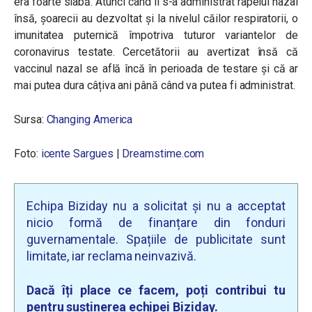
era foarte slabă. Atunci când li s-a administrat rapelul nazal
însă, șoarecii au dezvoltat și la nivelul căilor respiratorii, o
imunitatea puternică împotriva tuturor variantelor de
coronavirus testate. Cercetătorii au avertizat însă că
vaccinul nazal se află încă în perioada de testare și că ar
mai putea dura câțiva ani până când va putea fi administrat.
Sursa:
Changing America
Foto:
icente Sargues
|
Dreamstime.com
Echipa Biziday nu a solicitat și nu a acceptat
nicio formă de finanțare din fonduri
guvernamentale. Spațiile de publicitate sunt
limitate, iar reclama neinvazivă.
Dacă îți place ce facem, poți contribui tu
pentru susținerea echipei Biziday.