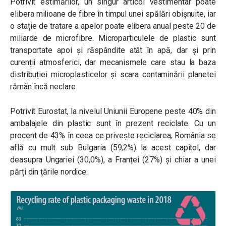
Potrivit estimărilor, un singur articol vestimentar poate
elibera milioane de fibre în timpul unei spălări obișnuite, iar
o stație de tratare a apelor poate elibera anual peste 20 de
miliarde de microfibre. Microparticulele de plastic sunt
transportate apoi și răspândite atât în apă, dar și prin
curenții atmosferici, dar mecanismele care stau la baza
distribuției microplasticelor și scara contaminării planetei
rămân încă neclare.
Potrivit Eurostat, la nivelul Uniunii Europene peste 40% din
ambalajele din plastic sunt în prezent reciclate. Cu un
procent de 43% în ceea ce privește reciclarea, România se
află cu mult sub Bulgaria (59,2%) la acest capitol, dar
deasupra Ungariei (30,0%), a Franței (27%) și chiar a unei
părți din țările nordice.