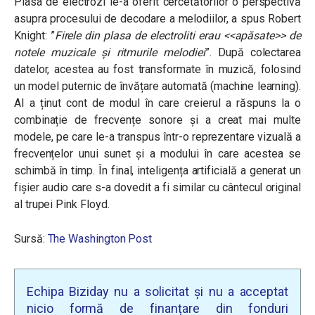
Plasa de electrozi le-a oferit cercetătorilor o perspectivă
asupra procesului de decodare a melodiilor, a spus Robert
Knight:
”
Firele din plasa de electroliti erau <<apăsate>> de
notele muzicale și ritmurile melodiei
”.
După colectarea
datelor, acestea au fost transformate în muzică, folosind
un model puternic de învățare automată (machine learning).
AI a ținut cont de modul în care creierul a răspuns la o
combinație de frecvențe sonore și a creat mai multe
modele, pe care le-a transpus într-o reprezentare vizuală a
frecvențelor unui sunet și a modului în care acestea se
schimbă în timp. În final, inteligența artificială a generat un
fișier audio care s-a dovedit a fi similar cu cântecul original
al trupei Pink Floyd.
Sursă:
The Washington Post
Echipa Biziday nu a solicitat și nu a acceptat
nicio formă de finanțare din fonduri