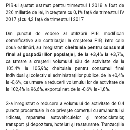
PIB-ul ajustat estimat pentru trimestrul I 2018 a fost de
226 miliarde de lei, în creștere cu 0,1% față de trimestrul IV
2017 și cu 4,2 față de trimestrul I 2017.
Din punctul de vedere al utilizării PIB, modificări
semnificative ale contribuţiei la creşterea PIB, între cele
două estimări, au înregistrat:
cheltuiala pentru consumul
final al gospodăriilor populaţiei,
de la +3,4% la +3,7%
,
ca urmare a creşterii volumului său de activitate de la
105,4% la 105,9%; cheltuiala pentru consumul final
individual şi colectiv al administraţiilor publice, de la +0,4%
la ‐0,6%, ca urmare a reducerii volumului lor de activitate de
la 102,4% la 96,6%, exportul net, de la ‐0,6% la ‐1,8%.
S-a înregistrat o reducere a volumului de activitate de 0,4
puncte procentuale în ce privește comerţul cu amănuntul şi
ridicata, repararea autovehiculelor şi motocicletelor,
transport şi depozitare, hoteluri şi restaurante. Tranzacţiile