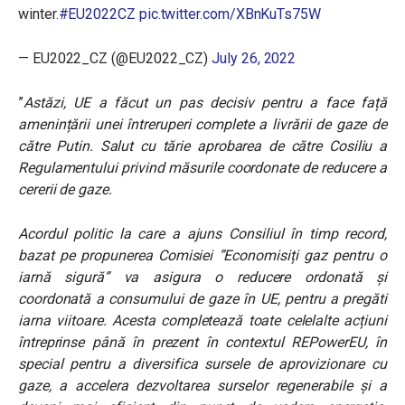
winter.
#EU2022CZ
pic.twitter.com/XBnKuTs75W
— EU2022_CZ (@EU2022_CZ)
July 26, 2022
”
Astăzi, UE a făcut un pas decisiv pentru a face față
amenințării unei întreruperi complete a livrării de gaze de
către Putin. Salut cu tărie aprobarea de către Cosiliu a
Regulamentului privind măsurile coordonate de reducere a
cererii de gaze.
Acordul politic la care a ajuns Consiliul în timp record,
bazat pe propunerea Comisiei ”Economisiți gaz pentru o
iarnă sigură” va asigura o reducere ordonată și
coordonată a consumului de gaze în UE, pentru a pregăti
iarna viitoare. Acesta completează toate celelalte acțiuni
întreprinse până în prezent în contextul REPowerEU, în
special pentru a diversifica sursele de aprovizionare cu
gaze, a accelera dezvoltarea surselor regenerabile și a