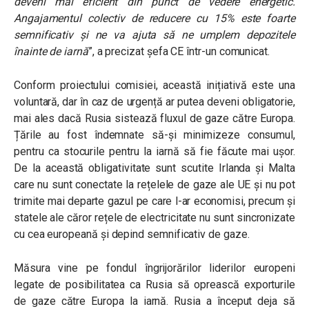
deveni mai eficient din punct de vedere energetic.
Angajamentul colectiv de reducere cu 15% este foarte
semnificativ și ne va ajuta să ne umplem depozitele
înainte de iarnă
”, a precizat șefa CE într-un comunicat.
Conform proiectului comisiei,
această inițiativă este una
voluntară, dar în caz de urgență ar putea deveni obligatorie,
mai ales dacă Rusia sistează fluxul de gaze către Europa.
Țările au fost îndemnate să-și minimizeze consumul,
pentru ca stocurile pentru la iarnă să fie făcute mai ușor.
De la această obligativitate sunt scutite Irlanda și Malta
care nu sunt conectate la rețelele de gaze ale UE și nu pot
trimite mai departe gazul pe care l-ar economisi, precum și
statele ale căror rețele de electricitate nu sunt sincronizate
cu cea europeană și depind semnificativ de gaze.
Măsura vine pe fondul îngrijorărilor liderilor europeni
legate de posibilitatea ca Rusia să oprească exporturile
de gaze către Europa la iarnă. Rusia a început deja să