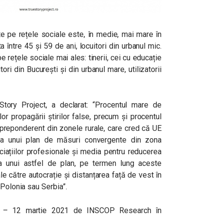
ite pe rețele sociale este, în medie, mai mare în
a între 45 și 59 de ani, locuitori din urbanul mic.
e rețele sociale mai ales: tinerii, cei cu educație
tori din București și din urbanul mare, utilizatorii
tory Project, a declarat: “Procentul mare de
r propagării știrilor false, precum și procentul
, preponderent din zonele rurale, care cred că UE
ea unui plan de măsuri convergente din zona
ociațiilor profesionale și media pentru reducerea
ipsa unui astfel de plan, pe termen lung aceste
le către autocrație și distanțarea față de vest în
 Polonia sau Serbia”.
a 1 – 12 martie 2021 de INSCOP Research în