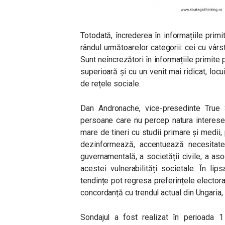
Totodată, încrederea în informațiile prim
rândul următoarelor categorii: cei cu vârst
Sunt neîncrezători în informațiile primite p
superioară și cu un venit mai ridicat, locui
de rețele sociale.
Dan Andronache, vice-presedinte True S
persoane care nu percep natura intereselo
mare de tineri cu studii primare și medii
dezinformează, accentuează necesitat
guvernamentală, a societății civile, a as
acestei vulnerabilități societale. În l
tendințe pot regresa preferințele electora
concordanță cu trendul actual din Ungaria,
Sondajul a fost realizat în perioad