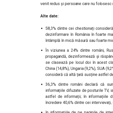
venit redus și persoane care nu folosesc r
Alte date:
58,3% dintre cei chestionați consider
dezinformare în România în foarte ma
întâmplă în mică măsură sau foarte mic
În viziunea a 24% dintre români, Rusi
propagandă, dezinformează și răspând
se clasează pe locul doi în acest cl
China (14,8%), Ungaria (9,2%), SUA (9,2
consideră că altă țară susține astfel d
36,3% dintre români declară că sun
informațiile difuzate de posturile TV,
astfel de informații; în informațiile
încredere 40,6% dintre cei intervievați
în informațiile de pe paginile de in