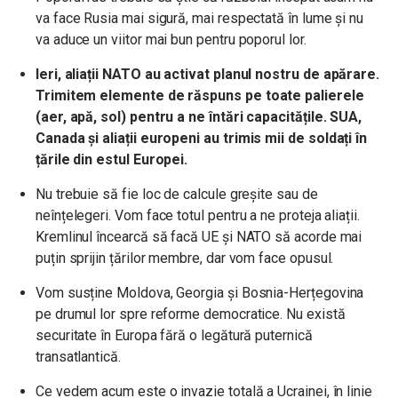
va face Rusia mai sigură, mai respectată în lume și nu
va aduce un viitor mai bun pentru poporul lor.
Ieri, aliații NATO au activat planul nostru de apărare.
Trimitem elemente de răspuns pe toate palierele
(aer, apă, sol) pentru a ne întări capacitățile. SUA,
Canada și aliații europeni au trimis mii de soldați în
țările din estul Europei.
Nu trebuie să fie loc de calcule greșite sau de
neînțelegeri. Vom face totul pentru a ne proteja aliații.
Kremlinul încearcă să facă UE și NATO să acorde mai
puțin sprijin țărilor membre, dar vom face opusul.
Vom susține Moldova, Georgia și Bosnia-Herțegovina
pe drumul lor spre reforme democratice.
Nu există
securitate în Europa fără o legătură puternică
transatlantică.
Ce vedem acum este o invazie totală a Ucrainei, în linie