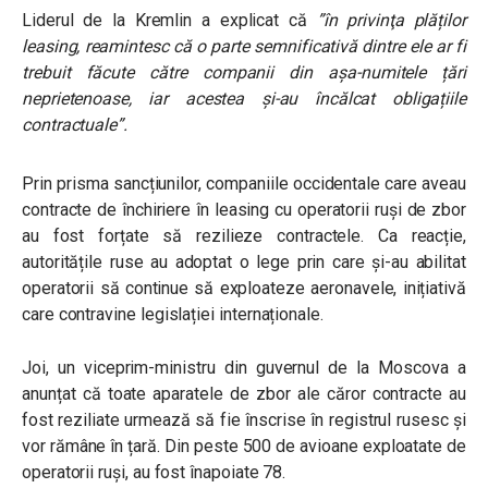
Liderul de la Kremlin a explicat că
”în privinţa plăților
leasing, reamintesc că o parte semnificativă dintre ele ar fi
trebuit făcute către companii din așa-numitele țări
neprietenoase, iar acestea și-au încălcat obligațiile
contractuale”.
Prin prisma sancțiunilor, companiile occidentale care aveau
contracte de închiriere în leasing cu operatorii ruși de zbor
au fost forțate să rezilieze contractele. Ca reacție,
autoritățile ruse au adoptat o lege prin care și-au abilitat
operatorii să continue să exploateze aeronavele, inițiativă
care contravine legislației internaționale.
Joi, un viceprim-ministru din guvernul de la Moscova a
anunțat că toate aparatele de zbor ale căror contracte au
fost reziliate urmează să fie înscrise în registrul rusesc și
vor rămâne în țară. Din peste 500 de avioane exploatate de
operatorii ruși, au fost înapoiate 78.