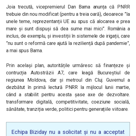
Joia trecută, vicepremierul Dan Barna anunța că PNRR
trebuie din nou modificat (pentru a treia oară), deoarece ”la
unele teme, reprezentanții UE au spus că alocarea e prea
mare și sunt dispuși să dea sume mai mici”. România a
inclus, de exemplu, și investiții în sistemele de irigații, care
”nu sunt o reformă care ajută la reziliență după pandemie”,
a mai spus Barna.
Prin același plan, autoritățile urmăresc să finanțeze și
contrucția Autostrăzii A7, care leagă Bucureștiul de
regiunea Moldova, dar și metroul din Cluj. Guvernul a
dezbătut în primă lectură PNRR la mijlocul lunii martie,
când a stabilit pentru acesta șase axe de dezvoltare.
transformare digitală, competitivitate, coeziune socială,
sănătate, tranziția verde, politici pentru generațiile viitoare.
Echipa Biziday nu a solicitat și nu a acceptat