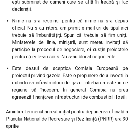
ești subminat de oameni care se află în treabă și fac
declarații.
Nimic nu s-a respins, pentru că nimic nu s-a depus
oficial. Nu s-au întors, am primit e-mail-uri de tipul aici
trebuie să îmbunătățiți. Spun că trebuie să fim uniți.
Ministerele de linie, miniștrii, sunt mereu invitați să
participe la procesul de negociere, ei susțin proiectele
pentru că ei le-au scris. Nu s-au blocat negocierile.
Este destul de sceptică Comisia Europeană pe
proiectul privind gazele. Este o propunere de a investi în
extinderea infrastructurii de gaze, întrebarea este în ce
regiune să începem. În general Comisia nu prea
agreează finanțarea infrastructurii de combustibili fosili.
Amintim, termenul agreat inițial pentru depunerea oficială a
Planului Național de Redresare și Reziliență (PNRR) era 30
aprilie.