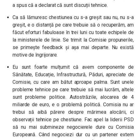
a spus că a declarat că sunt discuții tehnice.
Ca să lămuresc chestiunea cu s-a greșit sau nu, nu s-a
greșit, e o distanță pe care trebuie să o recuperăm, am
făcut eforturi fabuloase în trei luni cu toate echipele de
la ministerele de linie. Se trimit la Comisie propunerile,
se primește feedback și așa mai departe. Nu există
motive de îngrijorare.
Eu sunt foarte mulțumit că avem componente de
Sănătate, Educație, Infrastructură, Păduri, apreciate de
Comisie, cu care am bătut aproape palma. Sunt unele
probleme tehnice pe care trebuie să mai lucrăm, altele
sunt probleme politice. Autostrăzile, alocarea de 4
miliarde de euro, e o problemă politică. Comisia nu ar
trebui să aibă părere despre mărimea alocării, ci
observații tehnice pe chestiune. Fac apel la liderii PSD
să nu mai submineze negocierele dure cu Comisia
Europeană. Când negociezi dur cu un partener extern