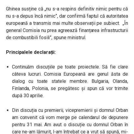
Ghinea susține că „nu s-a respins definitiv nimic pentru că
nu s-a depus încă nimic”, dar confirmă faptul că autoritatea
europeană a transmis mai multe observații pe subiect. „În
general Comisia nu prea agreează finanțarea infrastructurii
de combustibili fosili”, spune ministrul.
Principalele declarații:
Continuăm discuțiile pe toate proiectele. Să fie clare
câteva lucruri. Comisia Europeană are genul ăsta de
dialog cu toate statele membre. Bulgaria, Olanda,
Finlanda, Polonia, se pregătesc și spun că vor trimite
după 30 aprilie.
Din discuția cu premierii, vicepremierii și domnul Orban
am convenit că vom merge pe calendarul de depunere
pentru 31 mai. Am avut o discuție cu domnul Orban în
care ne-am lămurit, l-am întrebat ce a vrut să spună, mi-