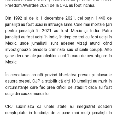
Freedom Awardee 2021 de la CPJ, au fost închiși.
Din 1992 și de la 1 decembrie 2021, cel puțin 1.440 de
jurnaliști au fost uciși în întreaga lume. Cele mai mortale țări
pentru jurnaliști în 2021 au fost Mexic și India. Patru
jurnalişti au fost ucişi în India, în timp ce trei au fost ucişi în
Mexic, unde jurnaliştii sunt adesea vizaţi atunci când
investighează bandele criminale sau oficialii corupţi. Alte
șase decese ale jurnaliştilor sunt în curs de investigare în
Mexic.
În cercetarea anuală privind libertatea presei și atacurile
asupra presei, CJP a stabilit că alți 18 jurnaliști au murit în
circumstanțe care fac prea dificil de stabilit dacă au fost
uciși din cauza muncii lor.
CPJ subliniază că unele state au înregistrat scăderi
neașteptate în tendința de a pune mai mulți jurnaliști în