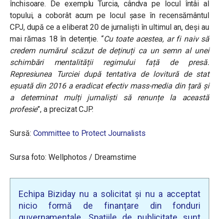
închisoare. De exemplu Turcia, cândva pe locul întâi al
topului, a coborât acum pe locul şase în recensământul
CPJ, după ce a eliberat 20 de jurnaliști în ultimul an, deși au
mai rămas 18 în detenție. “
Cu toate acestea, ar fi naiv să
credem numărul scăzut de deținuți ca un semn al unei
schimbări mentalității regimului față de presă.
Represiunea Turciei după tentativa de lovitură de stat
eșuată din 2016 a eradicat efectiv mass-media din țară și
a determinat mulți jurnaliști să renunțe la această
profesie
”, a precizat CJP.
Sursă:
Committee to Protect Journalists
Sursa foto: Wellphotos / Dreamstime
Echipa Biziday nu a solicitat și nu a acceptat
nicio formă de finanțare din fonduri
guvernamentale. Spațiile de publicitate sunt