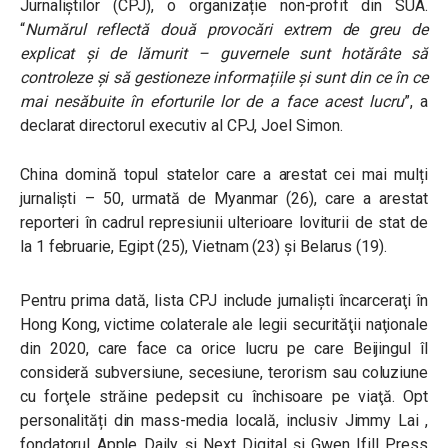
Jurnaliștilor (CPJ), o organizație non-profit din SUA.
“
Numărul reflectă două provocări extrem de greu de
explicat și de lămurit – guvernele sunt hotărâte să
controleze și să gestioneze informațiile și sunt din ce în ce
mai nesăbuite în eforturile lor de a face acest lucru
”, a
declarat directorul executiv al CPJ, Joel Simon.
China domină topul statelor care a arestat cei mai mulți
jurnaliști – 50, urmată de Myanmar (26), care a arestat
reporteri în cadrul represiunii ulterioare loviturii de stat de
la 1 februarie, Egipt (25), Vietnam (23) şi Belarus (19).
Pentru prima dată, lista CPJ include jurnalişti încarceraţi în
Hong Kong, victime colaterale ale legii securităţii naţionale
din 2020, care face ca orice lucru pe care Beijingul îl
consideră subversiune, secesiune, terorism sau coluziune
cu forţele străine pedepsit cu închisoare pe viaţă. Opt
personalități din mass-media locală, inclusiv Jimmy Lai ,
fondatorul Apple Daily și Next Digital și Gwen Ifill Press