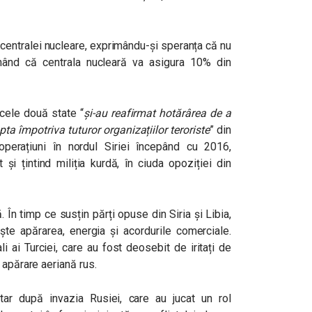
 centralei nucleare, exprimându-și speranța că nu
onând că centrala nucleară va asigura 10% din
 cele două state “
și-au reafirmat hotărârea de a
pta împotriva tuturor organizațiilor teroriste
” din
perațiuni în nordul Siriei începând cu 2016,
i țintind miliția kurdă, în ciuda opoziției din
 În timp ce susțin părți opuse din Siria și Libia,
te apărarea, energia și acordurile comerciale.
ali ai Turciei, care au fost deosebit de iritați de
 apărare aeriană rus.
tar după invazia Rusiei, care au jucat un rol