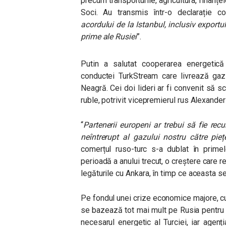
precum transporturile, agricultura, finanțel
Soci. Au transmis într-o declarație c
acordului de la Istanbul, inclusiv exportu
prime ale Rusiei
”.
Putin a salutat cooperarea energetică 
conductei TurkStream care livrează gaz
Neagră. Cei doi lideri ar fi convenit să s
ruble, potrivit vicepremierul rus Alexande
“
Partenerii europeni ar trebui să fie rec
neîntrerupt al gazului nostru către pie
comerțul ruso-turc s-a dublat în primel
perioadă a anului trecut, o creștere care
legăturile cu Ankara, în timp ce aceasta s
Pe fondul unei crize economice majore, cu 
se bazează tot mai mult pe Rusia pentru
necesarul energetic al Turciei, iar agen