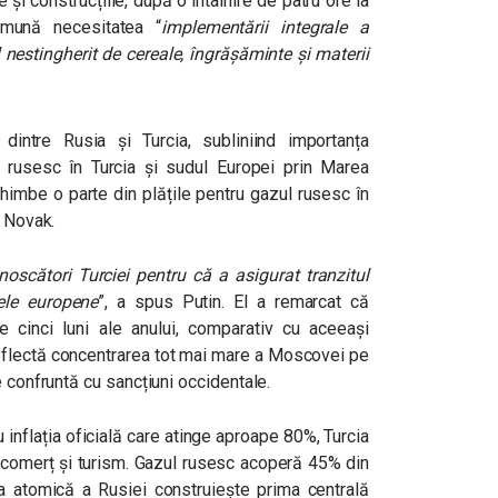
e și construcțiile, după o întâlnire de patru ore la
omună necesitatea “
implementării integrale a
l nestingherit de cereale, îngrășăminte și materii
dintre Rusia și Turcia, subliniind importanța
 rusesc în Turcia și sudul Europei prin Marea
chimbe o parte din plățile pentru gazul rusesc în
r Novak.
unoscători Turciei pentru că a asigurat tranzitul
țele europene
”, a spus Putin. El a remarcat că
e cinci luni ale anului, comparativ cu aceeași
 reflectă concentrarea tot mai mare a Moscovei pe
e confruntă cu sancțiuni occidentale.
inflația oficială care atinge aproape 80%, Turcia
 comerț și turism. Gazul rusesc acoperă 45% din
ția atomică a Rusiei construiește prima centrală