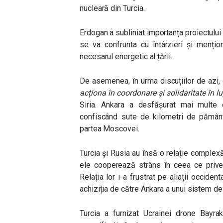
nucleară din Turcia.
Erdogan a subliniat importanța proiectului
se va confrunta cu întârzieri și menți
necesarul energetic al țării.
De asemenea, în urma discuțiilor de azi,
acționa în coordonare și solidaritate în lu
Siria. Ankara a desfășurat mai multe o
confiscând sute de kilometri de pământ ș
partea Moscovei.
Turcia și Rusia au însă o relație complexă.
ele cooperează strâns în ceea ce priveș
Relația lor i-a frustrat pe aliații occident
achiziția de către Ankara a unui sistem de
Turcia a furnizat Ucrainei drone Bayrak