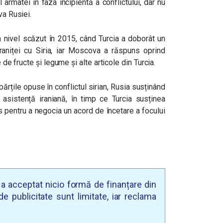
 armatei în faza incipientă a conflictului, dar nu
va Rusiei.
un nivel scăzut în 2015, când Turcia a doborât un
aniței cu Siria, iar Moscova a răspuns oprind
 de fructe și legume și alte articole din Turcia.
ărțile opuse în conflictul sirian, Rusia susținând
asistență iraniană, în timp ce Turcia susținea
s pentru a negocia un acord de încetare a focului
u a acceptat nicio formă de finanțare din
e publicitate sunt limitate, iar reclama