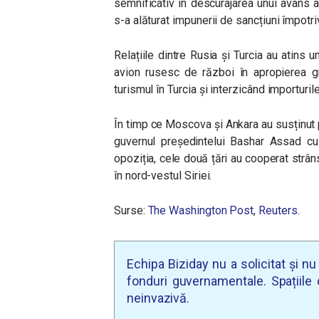
semnificativ în descurajarea unui avans al
s-a alăturat impunerii de sancțiuni împotri
Relațiile dintre Rusia și Turcia au atins 
avion rusesc de război în apropierea gr
turismul în Turcia și interzicând importurile
În timp ce Moscova și Ankara au susținut p
guvernul președintelui Bashar Assad cu 
opoziția, cele două țări au cooperat strân
în nord-vestul Siriei.
Surse:
The Washington Post
,
Reuters
.
Echipa Biziday nu a solicitat și n
fonduri guvernamentale. Spațiile d
neinvazivă.