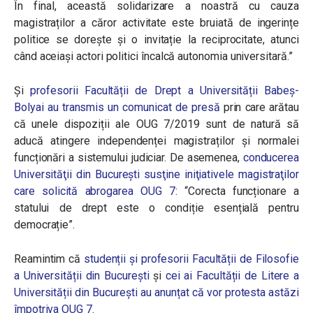
În final, această solidarizare a noastră cu cauza
magistraților a căror activitate este bruiată de ingerințe
politice se dorește și o invitație la reciprocitate, atunci
când aceiași actori politici încalcă autonomia universitară.”
Și
profesorii Facultății de Drept a Universității Babeș-
Bolyai au transmis un comunicat de presă
prin care arătau
că unele dispoziții ale OUG 7/2019 sunt de natură să
aducă atingere independenței magistraților și normalei
funcționări a sistemului judiciar. De asemenea,
conducerea
Universităţii din Bucureşti susţine iniţiativele magistraţilor
care solicită abrogarea OUG 7
: “Corecta funcționare a
statului de drept este o condiție esențială pentru
democrație”.
Reamintim că
studenții și profesorii Facultății de Filosofie
a Universității din București
și
cei ai Facultății de Litere a
Universității din București au anunțat că vor protesta astăzi
împotriva OUG 7
.