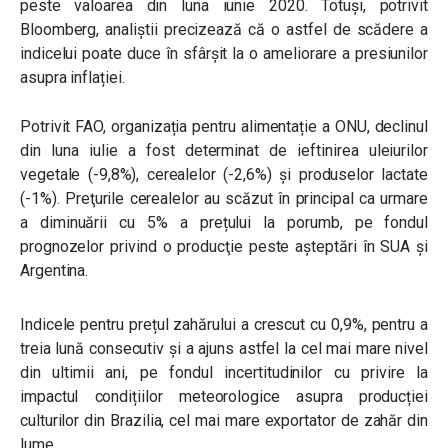
peste valoarea din luna iunie 2020. Totuși, potrivit
Bloomberg, analiștii precizează că o astfel de scădere a
indicelui poate duce în sfârșit la o ameliorare a presiunilor
asupra inflației.
Potrivit FAO, organizația pentru alimentație a ONU, declinul
din luna iulie a fost determinat de ieftinirea uleiurilor
vegetale (-9,8%), cerealelor (-2,6%) și produselor lactate
(-1%). Preţurile cerealelor au scăzut în principal ca urmare
a diminuării cu 5% a prețului la porumb, pe fondul
prognozelor privind o producţie peste așteptări în SUA și
Argentina.
Indicele pentru prețul zahărului a crescut cu 0,9%, pentru a
treia lună consecutiv și a ajuns astfel la cel mai mare nivel
din ultimii ani, pe fondul incertitudinilor cu privire la
impactul condițiilor meteorologice asupra producției
culturilor din Brazilia, cel mai mare exportator de zahăr din
lume.