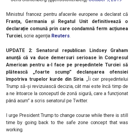
Ministrul francez pentru afacerile europene a declarat că
Franța, Germania și Regatul Unit definitivează o
declarație comună prin care condamnă ferm acțiunea
Turciei
, scrie agenția
Reuters
.
UPDATE 2: Senatorul republican Lindsey Graham
anunță că va duce demersuri serioase în Congresul
American pentru a-l face pe președintele Turciei să
plătească „foarte scump” declanșarea ofensiei
împotriva trupelor kurde din Siria
. „Îi cer președintelui
Trump să-și revizuiască decizia, cât mai este încă timp de
a ne întoarce la conceputl de zonă sigură, care a funcționat
până acum” a scris senatorul pe Twitter.
I urge President Trump to change course while there is still
time by going back to the safe zone concept that was
working.