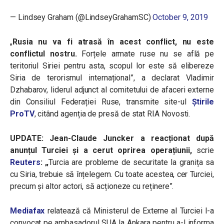
— Lindsey Graham (@LindseyGrahamSC)
October 9, 2019
„
Rusia nu va fi atrasă în acest conflict, nu este
conflictul nostru.
Forțele armate ruse nu se află pe
teritoriul Siriei pentru asta, scopul lor este să elibereze
Siria de terorismul internațional”, a declarat Vladimir
Dzhabarov, liderul adjunct al comitetului de afaceri externe
din Consiliul Federației Ruse, transmite site-ul
Știrile
ProTV
, citând agenția de presă de stat RIA Novosti.
UPDATE: Jean-Claude Juncker a reacționat după
anunțul Turciei și a cerut oprirea operațiunii,
scrie
Reuters
: „
Turcia are probleme de securitate la granița sa
cu Siria, trebuie să înțelegem. Cu toate acestea, cer Turciei,
precum și altor actori, să acționeze cu reținere”.
Mediafax
relatează că Ministerul de Externe al Turciei l-a
convocat pe ambasadorul SUA la Ankara pentru a-l informa