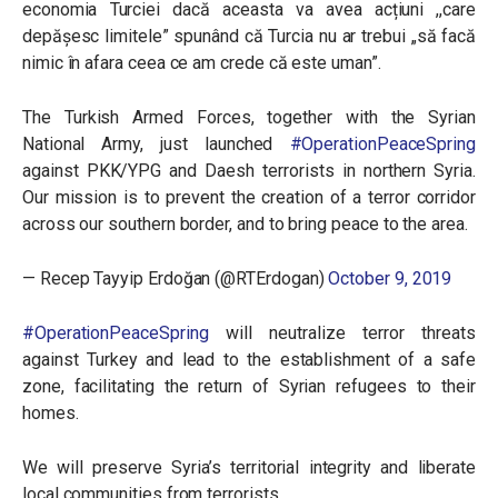
economia Turciei dacă aceasta va avea acțiuni ,,care
depășesc limitele” spunând că Turcia nu ar trebui „să facă
nimic în afara ceea ce am crede că este uman”.
The Turkish Armed Forces, together with the Syrian
National Army, just launched
#OperationPeaceSpring
against PKK/YPG and Daesh terrorists in northern Syria.
Our mission is to prevent the creation of a terror corridor
across our southern border, and to bring peace to the area.
— Recep Tayyip Erdoğan (@RTErdogan)
October 9, 2019
#OperationPeaceSpring
will neutralize terror threats
against Turkey and lead to the establishment of a safe
zone, facilitating the return of Syrian refugees to their
homes.
We will preserve Syria’s territorial integrity and liberate
local communities from terrorists.