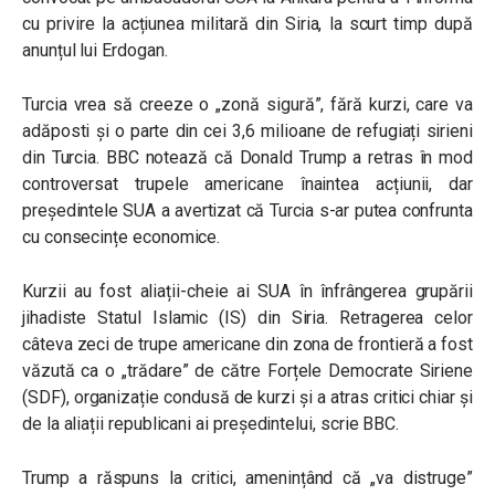
cu privire la acțiunea militară din Siria, la scurt timp după
anunțul lui Erdogan.
Turcia vrea să creeze o „zonă sigură”, fără kurzi, care va
adăposti și o parte din cei 3,6 milioane de refugiați sirieni
din Turcia. BBC notează că Donald Trump a retras în mod
controversat trupele americane înaintea acțiunii, dar
președintele SUA a avertizat că Turcia s-ar putea confrunta
cu consecințe economice.
Kurzii au fost aliații-cheie ai SUA în înfrângerea grupării
jihadiste Statul Islamic (IS) din Siria. Retragerea celor
câteva zeci de trupe americane din zona de frontieră a fost
văzută ca o „trădare” de către Forțele Democrate Siriene
(SDF), organizație condusă de kurzi și a atras critici chiar și
de la aliații republicani ai președintelui, scrie BBC.
Trump a răspuns la critici, amenințând că „va distruge”