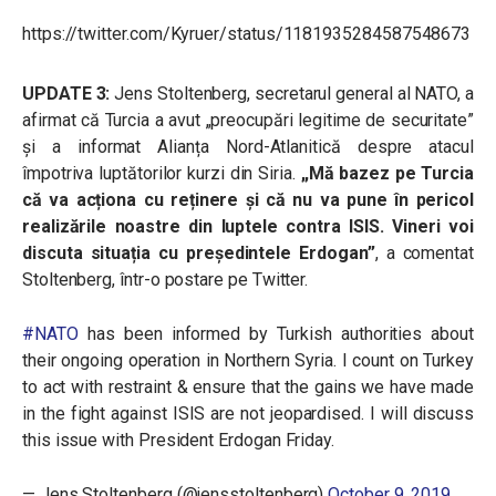
https://twitter.com/Kyruer/status/1181935284587548673
UPDATE 3:
Jens Stoltenberg, secretarul general al NATO, a
afirmat că Turcia a avut „preocupări legitime de securitate”
și a informat Alianța Nord-Atlanitică despre atacul
împotriva luptătorilor kurzi din Siria.
„Mă bazez pe Turcia
că va acționa cu reținere și că nu va pune în pericol
realizările noastre din luptele contra ISIS. Vineri voi
discuta situația cu președintele Erdogan”
, a comentat
Stoltenberg, într-o postare pe Twitter.
#NATO
has been informed by Turkish authorities about
their ongoing operation in Northern Syria. I count on Turkey
to act with restraint & ensure that the gains we have made
in the fight against ISIS are not jeopardised. I will discuss
this issue with President Erdogan Friday.
— Jens Stoltenberg (@jensstoltenberg)
October 9, 2019