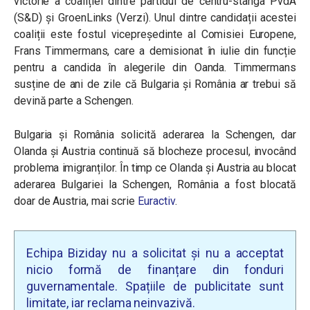
victorie a coaliției dintre partidul de centru-stânga PvdA
(S&D) și GroenLinks (Verzi). Unul dintre candidații acestei
coaliții este fostul vicepreședinte al Comisiei Europene,
Frans Timmermans, care a demisionat în iulie din funcție
pentru a candida în alegerile din Oanda. Timmermans
susține de ani de zile că Bulgaria și România ar trebui să
devină parte a Schengen.
Bulgaria și România solicită aderarea la Schengen, dar
Olanda și Austria continuă să blocheze procesul, invocând
problema imigranților. În timp ce Olanda și Austria au blocat
aderarea Bulgariei la Schengen, România a fost blocată
doar de Austria, mai scrie
Euractiv
.
Echipa Biziday nu a solicitat și nu a acceptat
nicio formă de finanțare din fonduri
guvernamentale. Spațiile de publicitate sunt
limitate, iar reclama neinvazivă.