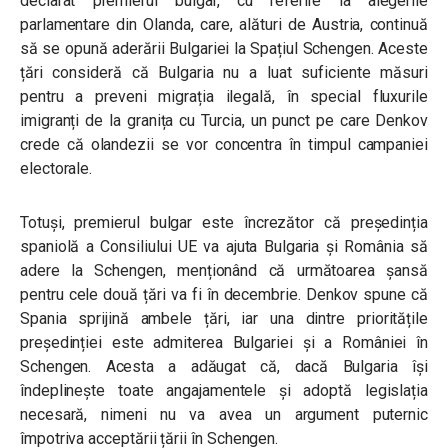
declarat premierul bulgar, cu referire la alegerile
parlamentare din Olanda, care, alături de Austria, continuă
să se opună aderării Bulgariei la Spațiul Schengen. Aceste
țări consideră că Bulgaria nu a luat suficiente măsuri
pentru a preveni migrația ilegală, în special fluxurile
imigranți de la granița cu Turcia, un punct pe care Denkov
crede că olandezii se vor concentra în timpul campaniei
electorale.
Totuși, premierul bulgar este încrezător că președinția
spaniolă a Consiliului UE va ajuta Bulgaria și România să
adere la Schengen, menționând că următoarea șansă
pentru cele două țări va fi în decembrie. Denkov spune că
Spania sprijină ambele țări, iar una dintre prioritățile
președinției este admiterea Bulgariei și a României în
Schengen. Acesta a adăugat că, dacă Bulgaria își
îndeplinește toate angajamentele și adoptă legislația
necesară, nimeni nu va avea un argument puternic
împotriva acceptării țării în Schengen.