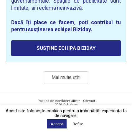
guvernamentale. Spațiile de publicitate sunt
limitate, iar reclama neinvazivă.
Dacă îți place ce facem, poți contribui tu
pentru susținerea echipei Biziday.
SUSȚINE ECHIPA BIZIDAY
Mai multe știri
Politica de confidențialitate
·
Contact
2026 © Biziday
Acest site foloseşte cookies pentru a îmbunătăți experiența ta
de navigare.
Accept
Refuz