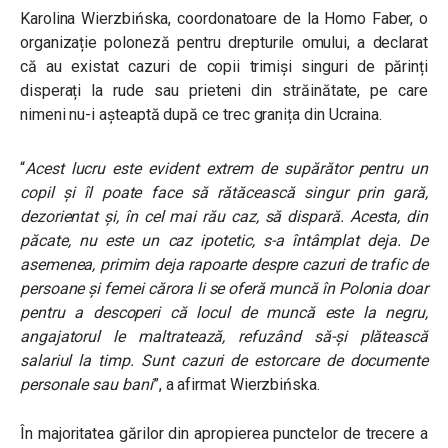
Karolina Wierzbińska, coordonatoare de la Homo Faber, o
organizație poloneză pentru drepturile omului, a declarat
că au existat cazuri de copii trimiși singuri de părinți
disperați la rude sau prieteni din străinătate, pe care
nimeni nu-i așteaptă după ce trec granița din Ucraina.
“
Acest lucru este evident extrem de supărător pentru un
copil și îl poate face să rătăcească singur prin gară,
dezorientat și, în cel mai rău caz, să dispară. Acesta, din
păcate, nu este un caz ipotetic, s-a întâmplat deja. De
asemenea, primim deja rapoarte despre cazuri de trafic de
persoane și femei cărora li se oferă muncă în Polonia doar
pentru a descoperi că locul de muncă este la negru,
angajatorul le maltratează, refuzând să-și plătească
salariul la timp. Sunt cazuri de estorcare de documente
personale sau bani
”, a afirmat Wierzbińska.
În majoritatea gărilor din apropierea punctelor de trecere a