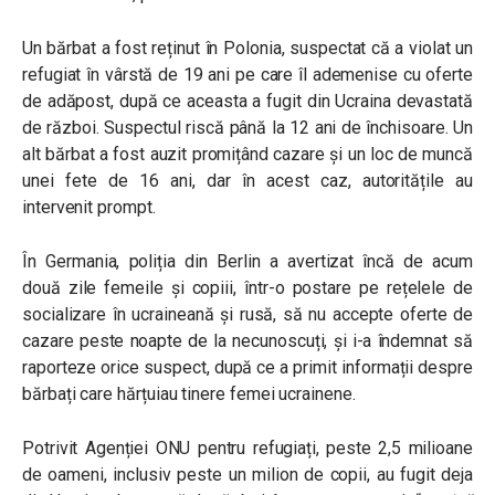
Un bărbat a fost reținut în Polonia, suspectat că a violat un
refugiat în vârstă de 19 ani pe care îl ademenise cu oferte
de adăpost, după ce aceasta a fugit din Ucraina devastată
de război. Suspectul riscă până la 12 ani de închisoare. Un
alt bărbat a fost auzit promițând cazare și un loc de muncă
unei fete de 16 ani, dar în acest caz, autoritățile au
intervenit prompt.
În Germania, poliția din Berlin a avertizat încă de acum
două zile femeile și copiii, într-o postare pe rețelele de
socializare în ucraineană și rusă, să nu accepte oferte de
cazare peste noapte de la necunoscuți, și i-a îndemnat să
raporteze orice suspect, după ce a primit informații despre
bărbați care hărțuiau tinere femei ucrainene.
Potrivit Agenției ONU pentru refugiați, peste 2,5 milioane
de oameni, inclusiv peste un milion de copii, au fugit deja