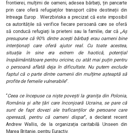
frontierei, mulțimi de oameni, adesea bărbați, țin pancarte
prin care oferă refugiaților transport către destinații din
întreaga Europ . Wierzbińska a precizat că este imposibil
ca autoritățile să verifice fiecare persoană care se oferă
să conducă refugiați la prieteni sau la familie, dar că „
Aș
presupune că 90% dintre acești bărbați erau oameni bine
intenționați care oferă ajutor real. Cu toate acestea,
situația în sine era extrem de haotică, potențial
înspăimântătoare pentru oricine, cu atât mai puțin pentru
o persoană aflată deja în dificultate. Nu putem exclude
faptul că o parte dintre oamenii din mulțime așteaptă să
profite de femeile vulnerabile
”.
“
Ceea ce începuse ca niște povești la granița din Polonia,
România și alte țări care înconjoară Ucraina, se pare că
sunt de fapt dovezi ale traficanților de persoane care
operează, pentru că oameni dispar
”, a declarat recent
Andrew Wallis, de la organizația caritabilă Unseen din
Marea Britanie, pentru Euractiv.