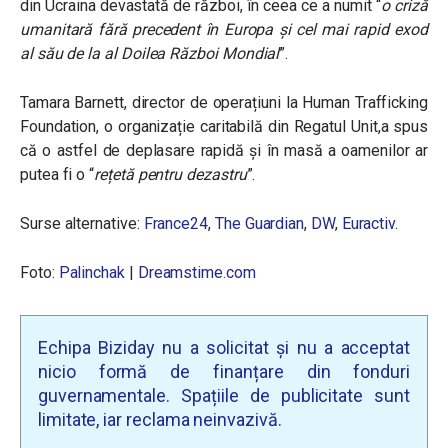
din Ucraina devastată de război, în ceea ce a numit “
o criză
umanitară fără precedent în Europa și cel mai rapid exod
al său de la al Doilea Război Mondial
”.
Tamara Barnett, director de operațiuni la Human Trafficking
Foundation, o organizație caritabilă din Regatul Unit,a spus
că o astfel de deplasare rapidă și în masă a oamenilor ar
putea fi o “
rețetă pentru dezastru
”.
Surse alternative:
France24
,
The Guardian
,
DW
,
Euractiv
.
Foto:
Palinchak
|
Dreamstime.com
Echipa Biziday nu a solicitat și nu a acceptat
nicio formă de finanțare din fonduri
guvernamentale. Spațiile de publicitate sunt
limitate, iar reclama neinvazivă.