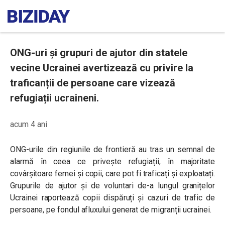
ONG-uri și grupuri de ajutor din statele
vecine Ucrainei avertizează cu privire la
traficanții de persoane care vizează
refugiații ucraineni.
acum 4 ani
ONG-urile din regiunile de frontieră au tras un semnal de
alarmă în ceea ce privește refugiații, în majoritate
covârșitoare femei și copii, care pot fi traficați și exploatați.
Grupurile de ajutor și de voluntari de-a lungul granițelor
Ucrainei raportează copii dispăruți și cazuri de trafic de
persoane, pe fondul afluxului generat de migranții ucrainei.