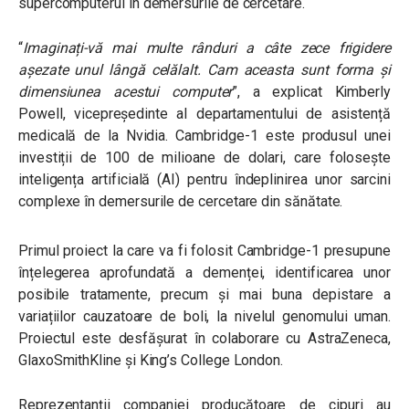
supercomputerul în demersurile de cercetare.
“
Imaginați-vă mai multe rânduri a câte zece frigidere
așezate unul lângă celălalt. Cam aceasta sunt forma și
dimensiunea acestui computer
”, a explicat Kimberly
Powell, vicepreședinte al departamentului de asistență
medicală de la Nvidia. Cambridge-1 este produsul unei
investiții de 100 de milioane de dolari, care folosește
inteligența artificială (AI) pentru îndeplinirea unor sarcini
complexe în demersurile de cercetare din sănătate.
Primul proiect la care va fi folosit Cambridge-1 presupune
înțelegerea aprofundată a demenței, identificarea unor
posibile tratamente, precum și mai buna depistare a
variațiilor cauzatoare de boli, la nivelul genomului uman.
Proiectul este desfășurat în colaborare cu AstraZeneca,
GlaxoSmithKline și King’s College London.
Reprezentanții companiei producătoare de cipuri au