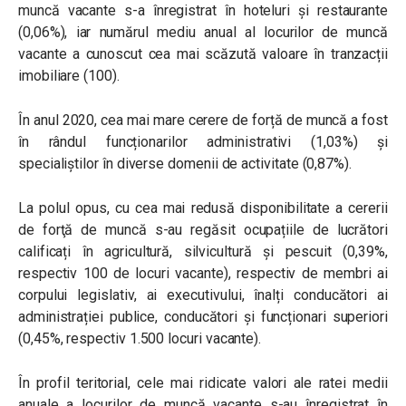
muncă vacante s-a înregistrat în hoteluri și restaurante
(0,06%), iar numărul mediu anual al locurilor de muncă
vacante a cunoscut cea mai scăzută valoare în tranzacții
imobiliare (100).
În anul 2020, cea mai mare cerere de forță de muncă a fost
în rândul funcționarilor administrativi (1,03%) și
specialiștilor în diverse domenii de activitate (0,87%).
La polul opus, cu cea mai redusă disponibilitate a cererii
de forţă de muncă s-au regăsit ocupațiile de lucrători
calificați în agricultură, silvicultură și pescuit (0,39%,
respectiv 100 de locuri vacante), respectiv de membri ai
corpului legislativ, ai executivului, înalți conducători ai
administrației publice, conducători și funcționari superiori
(0,45%, respectiv 1.500 locuri vacante).
În profil teritorial, cele mai ridicate valori ale ratei medii
anuale a locurilor de muncă vacante s-au înregistrat în