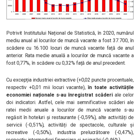
Potrivit Institutului Național de Statistică, în 2020, numărul
mediu anual al locurilor de muncă vacante a fost 37.700, în
scădere cu 16.100 locuri de muncă vacante față de anul
anterior. Rata medie anuală a locurilor de muncă vacante a
fost 0,77%, în scădere cu 0,32% față de anul precedent.
Cu excepția industriei extractive (+0,02 puncte procentuale,
respectiv +0,01 mii locuri vacante),
în toate activitățile
economiei naționale s-au înregistrat scăderi
ale celor
doi indicatori. Astfel, cele mai semnificative scăderi ale
ratei medii anuale a locurilor de muncă vacante s-au
regăsit în hoteluri și restaurante (-0,59%), alte activități de
servicii (-0,51%), activități de spectacole, culturale și
recreative (-0,50%), industria prelucrătoare (-0,47%),
respectiv intermedieri financiare și asigurări (-0,46%).