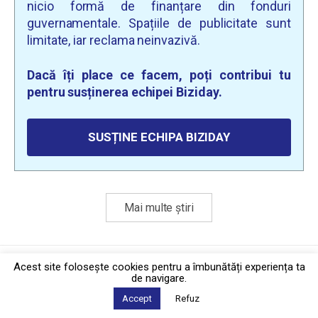
nicio formă de finanțare din fonduri
guvernamentale. Spațiile de publicitate sunt
limitate, iar reclama neinvazivă.
Dacă îți place ce facem, poți contribui tu
pentru susținerea echipei Biziday.
SUSȚINE ECHIPA BIZIDAY
Mai multe știri
Politica de confidențialitate
·
Contact
Acest site foloseşte cookies pentru a îmbunătăți experiența ta
2026 © Biziday
de navigare.
Accept
Refuz