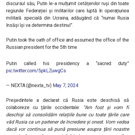
discursul său, Putin le-a mulțumit cetățenilor ruși din toate
regiunile Federației și militarilor care luptă în operațiunea
militară specială din Ucraina, adăugând că
“
numai Rusia
însăși își va determina destinul”.
Putin took the oath of office and assumed the office of the
Russian president for the 5th time
Putin called his presidency a “sacred duty”
pic.twitter.com/5pkLZuwgCs
— NEXTA (@nexta_tv)
May 7, 2024
Președintele a declarat că Rusia este deschisă să
colaboreze cu țările occidentale:
“Am fost și vom fi
deschiși să consolidăm relațiile bune cu toate țările care
văd Rusia ca un partener de încredere și onest. Vom vedea
dacă vor continua să pună presiune asupra țării noastre