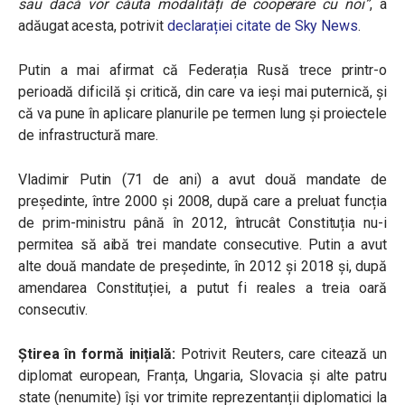
sau dacă vor căuta modalități de cooperare cu noi”
,
a
adăugat acesta, potrivit
declarației citate de Sky News
.
Putin a mai afirmat că Federația Rusă trece printr-o
perioadă dificilă și critică, din care va ieși mai puternică, și
că va pune în aplicare planurile pe termen lung și proiectele
de infrastructură mare.
Vladimir Putin (71 de ani) a avut două mandate de
președinte, între 2000 și 2008, după care a preluat funcția
de prim-ministru până în 2012, întrucât Constituția nu-i
permitea să aibă trei mandate consecutive. Putin a avut
alte două mandate de președinte, în 2012 și 2018 și, după
amendarea Constituției, a putut fi reales a treia oară
consecutiv.
Știrea în formă inițială:
Potrivit Reuters, care citează un
diplomat european, Franța, Ungaria, Slovacia și alte patru
state (nenumite) își vor trimite reprezentanții diplomatici la