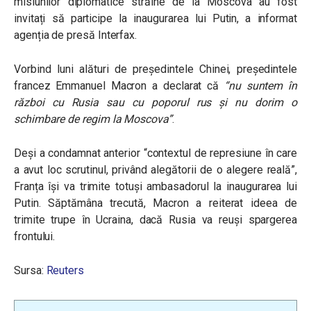
misiunilor diplomatice străine de la Moscova au fost
invitați să participe la inaugurarea lui Putin, a informat
agenția de presă Interfax.
Vorbind luni alături de președintele Chinei, președintele
francez Emmanuel Macron a declarat că
“nu suntem în
război cu Rusia sau cu poporul rus și nu dorim o
schimbare de regim la Moscova”
.
Deși a condamnat anterior “contextul de represiune în care
a avut loc scrutinul, privând alegătorii de o alegere reală”,
Franța își va trimite totuși ambasadorul la inaugurarea lui
Putin. Săptămâna trecută, Macron a reiterat ideea de
trimite trupe în Ucraina, dacă Rusia va reuși spargerea
frontului.
Sursa:
Reuters