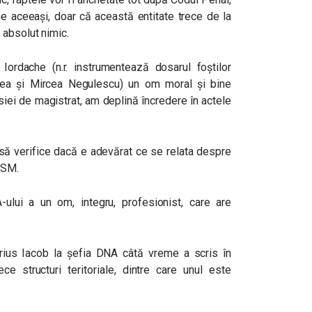
e aceeași, doar că această entitate trece de la
 absolut nimic.
Iordache (n.r.
instrumentează dosarul foștilor
nea și Mircea Negulescu)
un om moral și bine
siei de magistrat, am deplină încredere în actele
ă verifice dacă e adevărat ce se relata despre
CSM.
lui a un om, integru, profesionist, care are
ius Iacob la şefia DNA câtă vreme a scris în
e structuri teritoriale, dintre care unul este