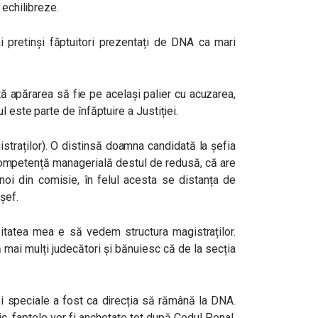
 echilibreze.
i pretinși făptuitori prezentați de DNA ca mari
ă apărarea să fie pe același palier cu acuzarea,
 este parte de înfăptuire a Justiției.
istraților). O distinsă doamna candidată la șefia
competență managerială destul de redusă, că are
oi din comisie, în felul acesta se distanța de
șef.
zitatea mea e să vedem structura magistraților.
ă mai mulți judecători și bănuiesc că de la secția
ei speciale a fost ca direcția să rămână la DNA.
c, faptele vor fi anchetate tot după Codul Penal,