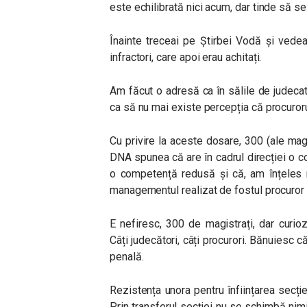
este echilibrată nici acum, dar tinde să se
Înainte treceai pe Știrbei Vodă și vedea
infractori, care apoi erau achitați.
Am făcut o adresă ca în sălile de judecat
ca să nu mai existe percepția că procurorul
Cu privire la aceste dosare, 300 (ale mag
DNA spunea că are în cadrul direcției o 
o competență redusă și că, am înțeles n
managementul realizat de fostul procuror 
E nefiresc, 300 de magistrați, dar curio
Câți judecători, câți procurori. Bănuiesc c
penală.
Rezistența unora pentru înființarea secți
Prin transferul secției nu se schimbă nimi