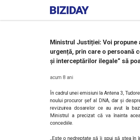
Ministrul Justiției: Voi propun
urgență, prin care o persoană 
și interceptărilor ilegale” să p
acum 8 ani
În cadrul unei emisiuni la Antena 3, Tudor
noului procuror șef al DNA, dar și desp
revizuirea dosarelor ce au avut la baz
Ministrul a precizat că va înainta a
concediile.
,,Este o nedreptate să îi spui să stea în