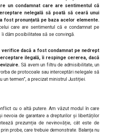
are un condamnat care are sentimentul că
terceptare nelegală să poată să ceară unui
 a fost pronunțată pe baza acelor elemente.
celui care are sentimentul că e condamnat pe
ă îi dăm posibilitatea să se convingă.
să verifice dacă a fost condamnat pe nedrept
erceptare ilegală, îi respinge cererea, dacă
revizuire.
Să avem un filtru de admisibilitate, un
vorba de protocoale sau interceptări nelegale să
un termen”, a precizat ministrul Justiției.
onflict cu o altă putere. Am văzut modul în care
i nevoia de garantare a drepturilor și libertăților
tează prezumția de nevinovăție, cât este de
ă prin probe, care trebuie demonstrate. Balanța nu