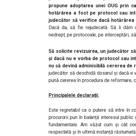
propune adoptarea unei OUG prin c
hotărârea a fost pe protocol sau in
judecător să verifice dacă hotărârea
Dacă da, să fie rejudecată. Să îi dăm 
nedrept, pe protocoale, pe interceptări, s
Să solicite revizuirea, un judecător 
și dacă nu e vorba de protocol sau int
nu să devină adminisibilă cererea de 
judecător să deschidă dosarul și dacă e 
pună cererea în procedura de reformare, cu 
Principalele declarații:
Este regretabil ca o putere să intre în c
procurorii pun în balanță interesul public ș
fundamentale. Am văzut cum și cât con
respectată și în ultimă instanță răsturnat