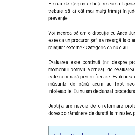
E greu de răspuns dacă procurorul genera
trebuie să ai cât mai mulți trimiși în ju
prevenție.
Voi încerca să am o discuție cu Anca Jur
este ca un procuror șef să meargă la o am
relațiilor externe? Categoric că nu o au.
Evaluarea este continuă (n.r. despre pr
momentul potrivit. Vorbeați de evaluare
este necesară pentru fiecare. Evaluarea 
măsurile de până acum au fost neces
intolerabile. Eu nu am declanșat procedura
Justiția are nevoie de o reformare pro
doresc o rămânere de durată la minister, 