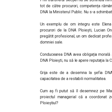
tot de către procurori, competența rămân
DNA la Ministerul Public. Nu s-a schimbat
Un exemplu de om integru este Elena 
procurori de la DNA Ploiești, Lucian O
pregătit profesional, un om dedicat profe
domniei sale.
Conducearea DNA avea obligația morală s
DNA Ploiești, nu să le apere reputația la 
Grija este de a desemna la șefia DNA-u
capacitatea de a restabili normalitatea.
Cum aş fi putut să îl desemnez pe Mar
proiectul managerial că a coordonat zec
Ploieştiul?