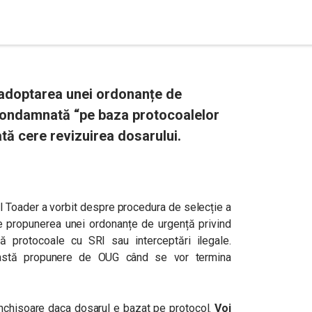
e adoptarea unei ordonanțe de
condamnată “pe baza protocoalelor
oată cere revizuirea dosarului.
el Toader a vorbit despre procedura de selecție a
re propunerea unei ordonanțe de urgență privind
ă protocoale cu SRI sau interceptări ilegale.
ceastă propunere de OUG când se vor termina
 închisoare daca dosarul e bazat pe protocol.
Voi