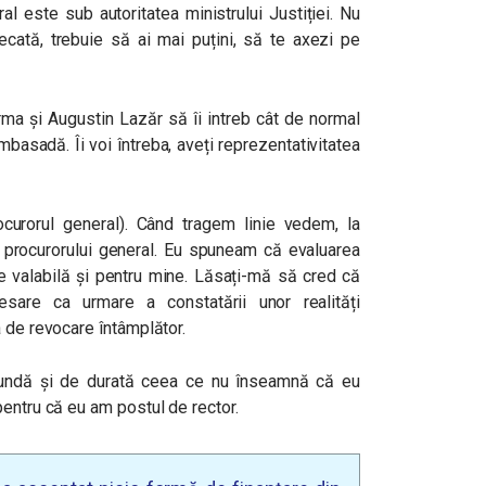
l este sub autoritatea ministrului Justiției. Nu
decată, trebuie să ai mai puțini, să te axezi pe
ma și Augustin Lazăr să îi intreb cât de normal
basadă. Îi voi întreba, aveți reprezentativitatea
ocurorul general). Când tragem linie vedem, la
a procurorului general. Eu spuneam că evaluarea
e valabilă și pentru mine. Lăsați-mă să cred că
are ca urmare a constatării unor realități
 de revocare întâmplător.
fundă și de durată ceea ce nu înseamnă că eu
pentru că eu am postul de rector.