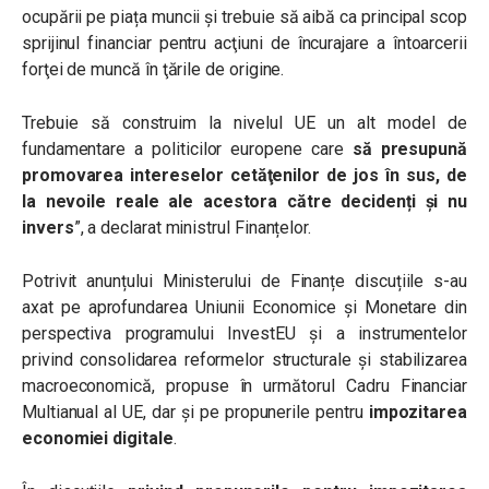
ocupării pe piața muncii şi trebuie să aibă ca principal scop
sprijinul financiar pentru acţiuni de încurajare a întoarcerii
forţei de muncă în ţările de origine.
Trebuie să construim la nivelul UE un alt model de
fundamentare a politicilor europene care
să presupună
promovarea intereselor cetăţenilor de jos în sus, de
la nevoile reale ale acestora către decidenți şi nu
invers
”, a declarat ministrul Finanțelor.
Potrivit anunțului Ministerului de Finanțe discuțiile s-au
axat pe aprofundarea Uniunii Economice și Monetare din
perspectiva programului InvestEU și a instrumentelor
privind consolidarea reformelor structurale și stabilizarea
macroeconomică, propuse în următorul Cadru Financiar
Multianual al UE, dar și pe propunerile pentru
impozitarea
economiei digitale
.