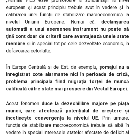
„Familia PES este promotoare a solidarității la nivel
european şi acest principiu trebuie avut în vedere şi în
calibrarea unei funcții de stabilizare macroeconomică la
nivelul Uniunii Europene. Numai că,
declanșarea
automată a unui asemenea instrument nu poate să
ţină cont doar de criterii care avantajează unele state
membre
şi în special tot pe cele dezvoltate economic, în
defavoarea celorlalte.
În Europa Centrală și de Est, de exemplu
, șomajul nu a
înregistrat cote alarmante nici în perioada de criză,
problema principala fiind migrația forței de muncă
calificată către state mai prospere din Vestul Europei.
Acest fenomen
duce la dezechilibre majore pe piața
muncii, care afectează potențialul de creștere și
încetinește convergența la nivelul UE.
Prin urmare,
funcția de stabilizare macroeconomică trebuie să aibă în
vedere în special interesele statelor afectate de deficit al