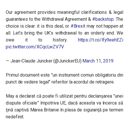
Our agreement provides meaningful clarifications & legal
guarantees to the Withdrawal Agreement &
#backstop
. The
choice is clear: it is this deal, or
#Brexit
may not happen at
all. Let’s bring the UK’s withdrawal to an orderly end. We
owe it to history.
https://t.co/lfy9eehEZi
pic.twitter.com/XCqcLwZV7V
— Jean-Claude Juncker (@JunckerEU)
March 11, 2019
Primul document este ”un instrument comun obligatoriu din
punct de vedere legal” referitor la acordul de retragere.
May a declarat că poate fi utilizat pentru declanşarea ”unei
dispute oficiale” împotriva UE, dacă aceasta va încerca să
ţină captivă Marea Britanie în plasa de siguranţă pe termen
nedefinit.