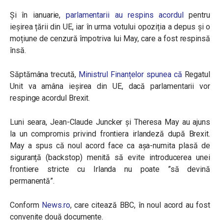
Și în ianuarie,
parlamentarii au respins acordul
pentru
ieșirea țării din UE, iar în urma votului opoziția a depus și o
moțiune de cenzură împotriva lui May, care a fost respinsă
însă.
Săptămâna trecută,
Ministrul Finanțelor spunea că
Regatul
Unit va amâna ieșirea din UE, dacă parlamentarii vor
respinge acordul Brexit.
Luni seara,
Jean-Claude Juncker și Theresa May au ajuns
la un compromis privind frontiera irlandeză după Brexit.
May a spus că noul acord face ca aşa-numita plasă de
siguranță (backstop) menită să evite introducerea unei
frontiere stricte cu Irlanda nu poate ”să devină
permanentă”.
Conform
News.ro
, care citează BBC, în noul acord au fost
convenite două documente.