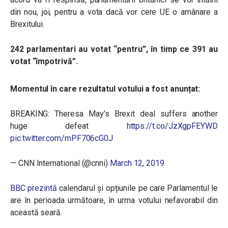
din nou, joi, pentru a vota dacă vor cere UE o amânare a
Brexitului.
242 parlamentari au votat “pentru”, în timp ce 391 au
votat “împotrivă”.
Momentul în care rezultatul votului a fost anunțat:
BREAKING: Theresa May’s Brexit deal suffers another
huge defeat
https://t.co/JzXgpFEYWD
pic.twitter.com/mPF706cG0J
— CNN International (@cnni)
March 12, 2019
BBC prezintă
calendarul și opțiunile pe care Parlamentul le
are în perioada următoare, în urma votului nefavorabil din
această seară.