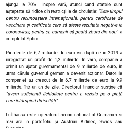
ajungă la 70% înspre vară, atunci când statele sunt
așteptate să ridice din restricțiile de circulație:
”Este timpul
pentru recunoaștere internațională, pentru certificate de
vaccinare și certificate care să ateste rezultate negative la
coronavirus, pentru ca oamenii să poată zbura din nou”
, a
completat Sphor.
Pierderile de 6,7 miliarde de euro vin după ce în 2019 a
înregistrat un profit de 1,2 miliarde. În vară, compania a
primit un ajutor guvernamental de 9 miliarde de euro, în
urma căruia guvernul german a devenit acționar. Datoriile
companiei au crescut de la 6,7 miliarde de euro la 9,9
miliarde, într-un an de zile. Directorul financiar susține că
”avem suficientă lichiditate pentru a rezista pe o piață
care întâmpină dificultăți”.
Lufthansa este operatorul aerian național al Germaniei și
mai are în portofoliu și Austrian Airlines, Swiss sau