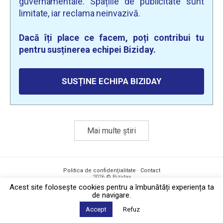
guvernamentale. Spațiile de publicitate sunt
limitate, iar reclama neinvazivă.
Dacă îți place ce facem, poți contribui tu
pentru susținerea echipei Biziday.
SUSȚINE ECHIPA BIZIDAY
Mai multe știri
Politica de confidențialitate
·
Contact
2026 © Biziday
Acest site foloseşte cookies pentru a îmbunătăți experiența ta
de navigare.
Accept
Refuz