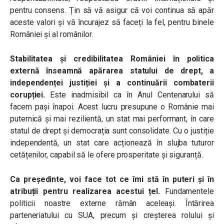
pentru consens. Țin să vă asigur că voi continua să apăr
aceste valori și vă încurajez să faceți la fel, pentru binele
României și al românilor.
Stabilitatea și credibilitatea României în politica
externă înseamnă apărarea statului de drept, a
independenței justiției și a continuării combaterii
corupției.
Este inadmisibil ca în Anul Centenarului să
facem pași înapoi. Acest lucru presupune o Românie mai
puternică și mai rezilientă, un stat mai performant, în care
statul de drept și democrația sunt consolidate. Cu o justiție
independentă, un stat care acționează în slujba tuturor
cetățenilor, capabil să le ofere prosperitate și siguranță.
Ca președinte, voi face tot ce îmi stă în puteri și în
atribuții pentru realizarea acestui țel.
Fundamentele
politicii noastre externe rămân aceleași. Întărirea
parteneriatului cu SUA, precum și creșterea rolului și