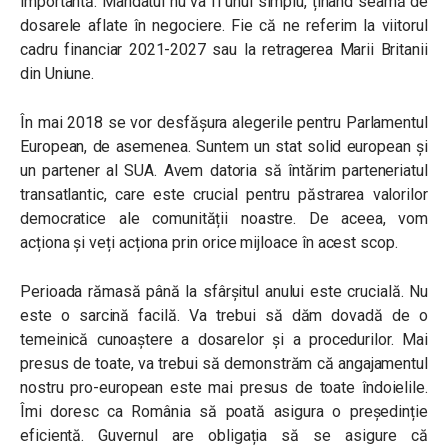
importantă. Mandatul nu va fi unul simplu, ținând seamă de
dosarele aflate în negociere. Fie că ne referim la viitorul
cadru financiar 2021-2027 sau la retragerea Marii Britanii
din Uniune.
În mai 2018 se vor desfășura alegerile pentru Parlamentul
European, de asemenea. Suntem un stat solid european și
un partener al SUA. Avem datoria să întărim parteneriatul
transatlantic, care este crucial pentru păstrarea valorilor
democratice ale comunității noastre. De aceea, vom
acționa și veți acționa prin orice mijloace în acest scop.
Perioada rămasă până la sfârșitul anului este crucială. Nu
este o sarcină facilă. Va trebui să dăm dovadă de o
temeinică cunoaștere a dosarelor și a procedurilor. Mai
presus de toate, va trebui să demonstrăm că angajamentul
nostru pro-european este mai presus de toate îndoielile.
Îmi doresc ca România să poată asigura o președinție
eficientă. Guvernul are obligația să se asigure că