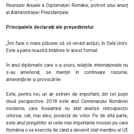
Reuniunii Anuale a Diplomației Române, potrivit unui anunț
al Administrației Prezidențiale.
Principalele declarații ale președintelui:
„Îmi face o mare plăcere să vă revăd astăzi, în Sala Unirii.
Este a patra noastră întâlnire în acest format.
În anul diplomatic care s-a scurs, relațiile internaționale nu
s-au ameliorat, se mențin în continuare riscurile,
amenințările și provocările.
Este, pentru noi, un an extrem de important, din cel puțin
două perspective. 2018 este anul Centenarului României
moderne, care înseamnă nu atât analize retrospectiv
istorice, cât, mai ales, proiecții de viitor. Pe de altă parte,
este anul pregătitor al celei mai importante misiuni pe care
România o va exercita de când a devenit stat membru al UE