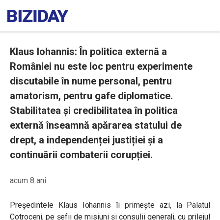
Klaus Iohannis: În politica externă a
României nu este loc pentru experimente
discutabile în nume personal, pentru
amatorism, pentru gafe diplomatice.
Stabilitatea și credibilitatea în politica
externă înseamnă apărarea statului de
drept, a independenței justiției și a
continuării combaterii corupției.
acum 8 ani
Președintele Klaus Iohannis îi primeşte azi, la Palatul
Cotroceni, pe şefii de misiuni şi consulii generali, cu prilejul