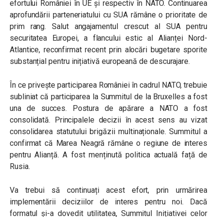
efortului României în UE și respectiv în NATO. Continuarea
aprofundării parteneriatului cu SUA rămâne o prioritate de
prim rang. Salut angajamentul crescut al SUA pentru
securitatea Europei, a flancului estic al Alianței Nord-
Atlantice, reconfirmat recent prin alocări bugetare sporite
substanțial pentru inițiativă europeană de descurajare.
În ce privește participarea României în cadrul NATO, trebuie
subliniat că participarea la Summitul de la Bruxelles a fost
una de succes. Postura de apărare a NATO a fost
consolidată. Principalele decizii în acest sens au vizat
consolidarea statutului brigăzii multinaționale. Summitul a
confirmat că Marea Neagră rămâne o regiune de interes
pentru Alianță. A fost menținută politica actuală față de
Rusia.
Va trebui să continuați acest efort, prin urmărirea
implementării deciziilor de interes pentru noi. Dacă
formatul și-a dovedit utilitatea, Summitul Inițiativei celor