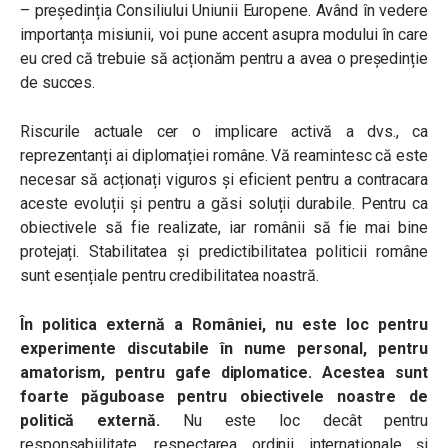
– președinția Consiliului Uniunii Europene. Având în vedere
importanța misiunii, voi pune accent asupra modului în care
eu cred că trebuie să acționăm pentru a avea o președinție
de succes.
Riscurile actuale cer o implicare activă a dvs., ca
reprezentanți ai diplomației române. Vă reamintesc că este
necesar să acționați viguros și eficient pentru a contracara
aceste evoluții și pentru a găsi soluții durabile. Pentru ca
obiectivele să fie realizate, iar românii să fie mai bine
protejați. Stabilitatea și predictibilitatea politicii române
sunt esențiale pentru credibilitatea noastră.
În politica externă a României, nu este loc pentru
experimente discutabile în nume personal, pentru
amatorism, pentru gafe diplomatice. Acestea sunt
foarte păguboase pentru obiectivele noastre de
politică externă.
Nu este loc decât pentru
responsabiilitate, respectarea ordinii internaționale și