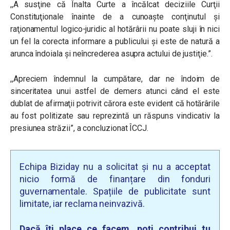
,,A susţine că Înalta Curte a încălcat deciziile Curţii
Constituţionale înainte de a cunoaşte conţinutul şi
raţionamentul logico-juridic al hotărârii nu poate sluji în nici
un fel la corecta informare a publicului şi este de natură a
arunca îndoiala şi neîncrederea asupra actului de justiţie.”.
,,Apreciem îndemnul la cumpătare, dar ne îndoim de
sinceritatea unui astfel de demers atunci când el este
dublat de afirmaţii potrivit cărora este evident că hotărârile
au fost politizate sau reprezintă un răspuns vindicativ la
presiunea străzii”, a concluzionat ÎCCJ.
Echipa Biziday nu a solicitat și nu a acceptat
nicio formă de finanțare din fonduri
guvernamentale. Spațiile de publicitate sunt
limitate, iar reclama neinvazivă.
Dacă îți place ce facem, poți contribui tu