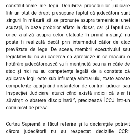
constituţionale ale legii. Derularea procedurilor judiciare
într-un stat de drept presupune faptul că judecătorii sunt
singurii în măsură să se pronunţe asupra temeiniciei unei
acuzaţii, în baza probelor aflate la dosar, dar şi faptul că
orice analiză asupra celor statuate în primă instanţă nu
poate fi realizată decât prin intermediul căilor de atac
prevăzute de lege. De aceea, membrii executivului sau
legislativului nu au căderea să aprecieze în ce măsură o
hotărâre judecătorească va fi menţinută sau nu în căile de
atac şi nici nu au competenţa legală de a constata că
aplicarea legii este sub influenţa arbitrariului, toate aceste
competenţe aparţinând instanţelor de control judiciar sau
Inspecţiei Judiciare, atunci când există indicii că s-ar fi
săvârşit o abatere disciplinară.”, precizează ÎCCJ într-un
comunicat de presă.
Curtea Supremă a făcut referire și la declarațiile potrivit
cărora judecătorii nu au respectat deciziile CCR: