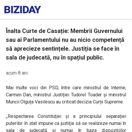
Înalta Curte de Casație: Membrii Guvernului
sau ai Parlamentului nu au nicio competență
să aprecieze sentințele. Justiția se face în
sala de judecată, nu în spațiul public.
acum 8 ani
Mai multe voci din PSD, între care ministrul de Interne,
Carmen Dan, ministrul Justiției Tudorel Toader și ministrul
Muncii Olguța Vasilescu au criticat decizia Curții Supreme.
,,Respectarea Constituţiei şi a principiului separaţiei
puterilor în stat impune ca justiţia să se realizeze numai în
sala de judecată şi numai în baza dispoziţiilor