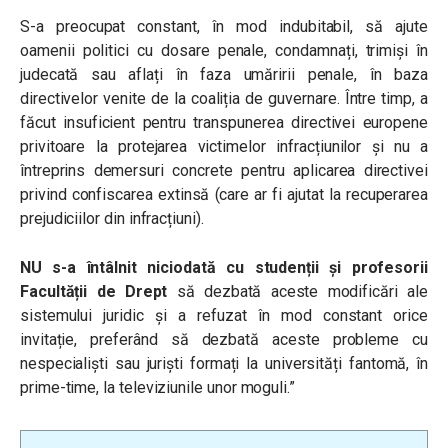
S-a preocupat constant, în mod indubitabil, să ajute
oamenii politici cu dosare penale, condamnați, trimiși în
judecată sau aflați în faza umăririi penale, în baza
directivelor venite de la coaliția de guvernare. Între timp, a
făcut insuficient pentru transpunerea directivei europene
privitoare la protejarea victimelor infracțiunilor și nu a
întreprins demersuri concrete pentru aplicarea directivei
privind confiscarea extinsă (care ar fi ajutat la recuperarea
prejudiciilor din infracțiuni).
NU s-a întâlnit niciodată cu studenții și profesorii
Facultății de Drept
să dezbată aceste modificări ale
sistemului juridic și a refuzat în mod constant orice
invitație, preferând să dezbată aceste probleme cu
nespecialiști sau juriști formați la universități fantomă, în
prime-time, la televiziunile unor moguli.”