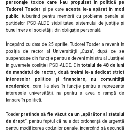
personaje toxice care l-au propulsat în politică pe
Tudorel Toader
și pe care
acesta le-a apărat în mod
public
, tulburând pentru membrii cu probleme penale ai
partidelor PSD-ALDE stabilitatea sistemului de justiție și
bunul mers al societății, din obligație personală.
Începând cu data de 25 aprilie, Tudorel Toader a revenit în
poziția de rector al Universității „Cuza”, după ce se
suspendase din funcție pentru a deveni ministru al Justiției
în guvernele coaliției PSD-ALDE. Din
totalul de 48 de luni
de mandatul de rector, două treimi le-a dedicat strict
intereselor politice și financiare, nu comunității
academice
, care l-a ales în funcție pentru a reprezenta
interesele universității, nu pentru a avea o rampă de
lansare în politică.
Toader
pretinde să fie văzut ca un „apărător al statului
de drept”
, pentru faptul că nu a dat ordonanță de urgență
pentru modificarea codurilor penale, încercând să ascundă