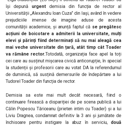
își depună
urgent
demisia din funcția de rector al
Universității „Alexandru Ioan Cuza” din Iași, având în vedere
prejudiciile imense de imagine aduse de acesta
comunității academice, și anunță faptul că
se pregătesc
acțiuni de boicotare a admiterii la universitate, mulți
elevi și părinți fiind determinați să nu mai aleagă cea
mai veche universitate din țară, atât timp cât Toader
va rămâne rector.
Totodată, organizația face apel la toți
cei care au susținut mișcarea civică anticorupție, în special
la studenții și profesorii care au votat DA la referendumul
de duminică, să susțină demersurile de îndepărtare a lui
Tudorel Toader din funcția de rector.
Demisia sa este mai mult decât necesară, fiind o
continuare firească a dispariției de pe scena publică a lui
Călin Popescu Tăriceanu (prieten intim cu Toader) și a lui
Liviu Dragnea, condamnat definitiv la 3 ani și jumătate de
închisoare pentru instigare la abuz în serviciu,
două