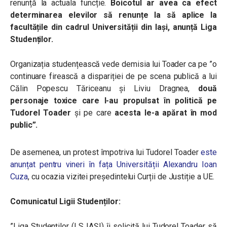
renunță la actuala funcție.
Boicotul ar avea ca efect
determinarea elevilor să renunțe la să aplice la
facultățile din cadrul Universității din Iași, anunță Liga
Studenților.
Organizația studențească vede demisia lui Toader ca pe ”o
continuare firească a dispariției de pe scena publică a lui
Călin Popescu Tăriceanu și Liviu Dragnea,
două
personaje toxice care l-au propulsat în politică pe
Tudorel Toader
și pe care
acesta le-a apărat în mod
public”.
De asemenea, un p
rotest împotriva lui Tudorel Toader
este
anunțat pentru vineri în fața Universității Alexandru Ioan
Cuza
, cu ocazia vizitei președintelui Curții de Justiție a UE.
Comunicatul Ligii Studenților:
”Liga Studenților (LS IAȘI) îi solicită lui Tudorel Toader să