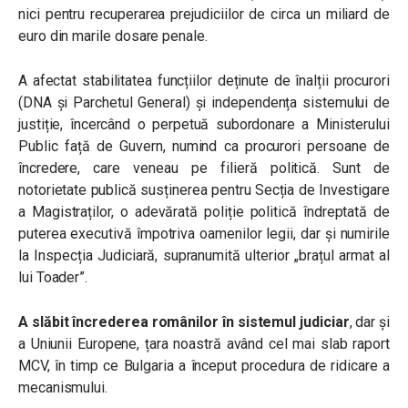
nici pentru recuperarea prejudiciilor de circa un miliard de
euro din marile dosare penale.
A afectat stabilitatea funcțiilor deținute de înalții procurori
(DNA și Parchetul General) și independența sistemului de
justiție, încercând o perpetuă subordonare a Ministerului
Public față de Guvern, numind ca procurori persoane de
încredere, care veneau pe filieră politică. Sunt de
notorietate publică susținerea pentru Secția de Investigare
a Magistraților, o adevărată poliție politică îndreptată de
puterea executivă împotriva oamenilor legii, dar și numirile
la Inspecția Judiciară, supranumită ulterior „brațul armat al
lui Toader”.
A slăbit încrederea românilor în sistemul judiciar
, dar și
a Uniunii Europene, țara noastră având cel mai slab raport
MCV, în timp ce Bulgaria a început procedura de ridicare a
mecanismului.