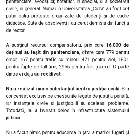
penitenciare, avocaților, notarilor, în special, și a societății
civile, în general. Numai în Universitatea „Cuza” au fost cel
puțin patru proteste organizate de studenți și de cadre
didactice. Sute de absolvenți i-au cerut demisia din funcția
de rector.
A susținut recursul compensatoriu, prin care
16.000 de
deținuți au ieșit din penitenciare
, dintre care 779 pentru
omor, 167 pentru trafic cu minori, 471 pentru viol, 1801
pentru fapte de tâlhărie, 2956 pentru furt ș.a.m.d.. O parte
dintre ei deja
au recidivat
.
Nu a realizat nimic substanțial pentru justiția civilă
. S-a
concentrat exclusiv pe chestiunile legate de justiția penală,
iar instanțele civile și justițiabilii au aceleași probleme.
Totodată, nu a investit deloc în infrastructura sistemului
judiciar.
Nu a făcut nimic pentru aducerea în țară a marilor fugari și