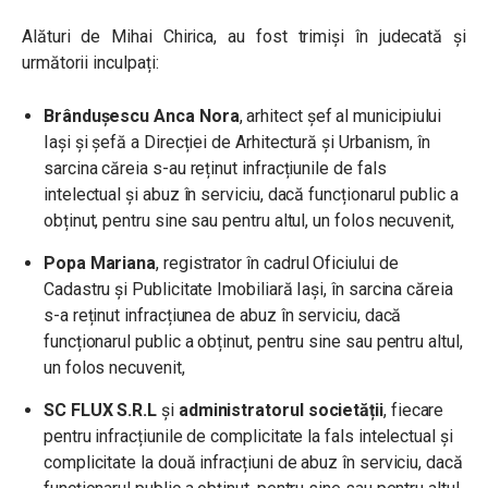
Alături de Mihai Chirica,
au fost trimiși în judecată și
următorii inculpați:
Brândușescu Anca Nora
, arhitect șef al municipiului
Iași și șefă a Direcției de Arhitectură și Urbanism, în
sarcina căreia s-au reținut infracțiunile de fals
intelectual și abuz în serviciu, dacă funcționarul public a
obținut, pentru sine sau pentru altul, un folos necuvenit,
Popa Mariana
, registrator în cadrul Oficiului de
Cadastru și Publicitate Imobiliară Iași, în sarcina căreia
s-a reținut infracțiunea de abuz în serviciu, dacă
funcționarul public a obținut, pentru sine sau pentru altul,
un folos necuvenit,
SC FLUX S.R.L
și
administratorul societății
, fiecare
pentru infracțiunile de complicitate la fals intelectual și
complicitate la două infracțiuni de abuz în serviciu, dacă