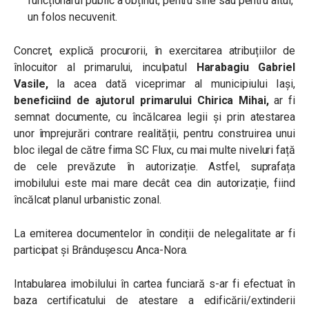
funcționarul public a obținut, pentru sine sau pentru altul,
un folos necuvenit.
Concret, explică procurorii,
în exercitarea atribuțiilor de
înlocuitor al primarului, inculpatul
Harabagiu Gabriel
Vasile,
la acea dată viceprimar al municipiului Iași,
beneficiind de ajutorul primarului Chirica Mihai,
ar fi
semnat documente, cu încălcarea legii și prin atestarea
unor împrejurări contrare realității, pentru construirea unui
bloc ilegal de către firma SC Flux, cu mai multe niveluri față
de cele prevăzute în autorizație. Astfel, suprafața
imobilului este mai mare decât cea din autorizație, fiind
încălcat planul urbanistic zonal.
La emiterea documentelor în condiții de nelegalitate ar fi
participat și Brândușescu Anca-Nora.
Intabularea imobilului în cartea funciară s-ar fi efectuat în
baza certificatului de atestare a edificării/extinderii