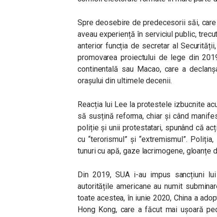
Spre deosebire de predecesorii săi, care 
aveau experiență în serviciul public, trecu
anterior funcția de secretar al Securității,
promovarea proiectului de lege din 2019
continentală sau Macao, care a declanșa
orașului din ultimele decenii.
Reacția lui Lee la protestele izbucnite ac
să susțină reforma, chiar și când manifest
poliție și unii protestatari, spunând că ac
cu “terorismul” și “extremismul”. Poliția,
tunuri cu apă, gaze lacrimogene, gloanțe de
Din 2019, SUA i-au impus sancțiuni lui
autoritățile americane au numit subminar
toate acestea, în iunie 2020, China a adop
Hong Kong, care a făcut mai ușoară pede