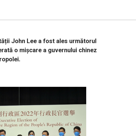
tății John Lee a fost ales următorul
iderată o mișcare a guvernului chinez
ropolei.