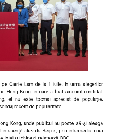
 pe Carrie Lam de la 1 iulie, în urma alegerilor
ome Hong Kong, în care a fost singurul candidat.
ing, el nu este tocmai apreciat de populație,
sondaj recent de popularitate.
Hong Kong, unde publicul nu poate să-și aleagă
t în esență ales de Beijing, prin intermediul unei
 loialiști chinezi, relatează BBC.