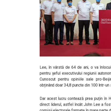
Lee, în vârstă de 64 de ani, o va înlocui
pentru șeful executivului regiunii auton
Cunoscut pentru opiniile sale pro-Beij
obținând doar 34,8 puncte din 100 într-un 
Dar acest lucru contează prea puțin în 
direct liderul, astfel încât John Lee a fos
comisii electorale formate în mare parte de