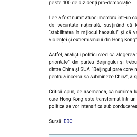
peste 100 de dizidenți pro-democrație.
Lee a fost numit atunci membru într-un c
de securitate națională, susținând că 
“stabilitatea în mijlocul haosului” și că 
violenței și extremismului din Hong Kong
”
Astfel, analiștii politici cred că alegerea
prioritate” din partea Beijingului și trebu
dintre China și SUA. “
Beijingul pare conv
pentru a încerca să submineze China
”, a 
Criticii spun, de asemenea, că numirea 
care Hong Kong este transformat într-un “
politice se vor intensifica sub conducerea
Sursă:
BBC