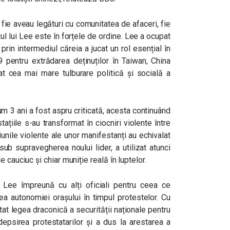
fie aveau legături cu comunitatea de afaceri, fie
tul lui Lee este în forțele de ordine. Lee a ocupat
 prin intermediul căreia a jucat un rol esențial în
 pentru extrădarea deținuților în Taiwan, China
t cea mai mare tulburare politică și socială a
um 3 ani a fost aspru criticată, acesta continuând
ațiile s-au transformat în ciocniri violente între
țiunile violente ale unor manifestanți au echivalat
 sub supravegherea noului lider, a utilizat atunci
 cauciuc și chiar muniție reală în luptelor.
 Lee împreună cu alți oficiali pentru ceea ce
ea autonomiei orașului în timpul protestelor. Cu
tat legea draconică a securității naționale pentru
psirea protestatarilor și a dus la arestarea a