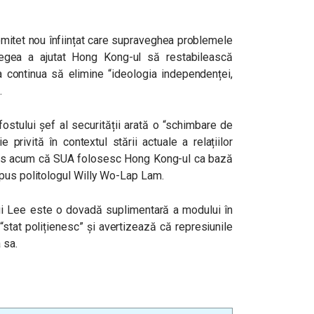
omitet nou înființat care supraveghea problemele
legea a ajutat Hong Kong-ul să restabilească
va continua să elimine “
ideologia independenței,
.
 fostului șef al securității arată o “schimbare de
ie privită în contextul stării actuale a relațiilor
ins acum că SUA folosesc Hong Kong-ul ca bază
spus politologul Willy Wo-Lap Lam.
lui Lee este o dovadă suplimentară a modului în
stat polițienesc” și avertizează că represiunile
 sa.