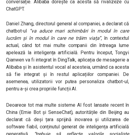
conversație.
Alibaba dorește ca acesta să rivalizeze cu
ChatGPT.
Daniel Zhang, directorul general al companiei, a declarat că
chatbot-ul
“va aduce mari schimbări în modul în care
lucrăm și în modul în care ne trăim viața”
, în contextul
actual, când tot mai multe companii din întreaga lume
apelează la inteligența artificială. Pentru început, Tongyi
Qianwen va fi integrat în DingTalk, aplicația de mesagerie a
Alibaba și în asistentul vocal al acesteia, urmând ca acesta
să fie integrat și în restul aplicațiilor companiei. De
asemenea, utilizatorii vor putea personaliza chatbot-ul,
pentru a-și crea propriile funcții AI.
Deoarece tot mai multe sisteme AI fost lansate recent în
China (Ernie Bot și SenseChat), autoritățile din Beijing au
declarat că deși țara sprijină inovarea și utilizarea de
software fiabil, conținutul generat de inteligența artificială
generativă
“trebuie să reflecte valorile socialiste