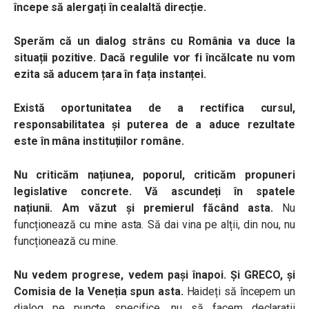
începe să alergați în cealaltă direcție.
Sperăm că un dialog strâns cu România va duce la
situații pozitive. Dacă regulile vor fi încălcate nu vom
ezita să aducem țara în fața instanței.
Există oportunitatea de a rectifica cursul,
responsabilitatea și puterea de a aduce rezultate
este în mâna instituțiilor române.
Nu criticăm națiunea, poporul, criticăm propuneri
legislative concrete. Vă ascundeți în spatele
națiunii.
Am văzut și premierul făcând asta.
Nu
funcționează cu mine asta. Să dai vina pe alții, din nou, nu
funcționează cu mine.
Nu vedem progrese, vedem pași înapoi.
Și GRECO, și
Comisia de la Veneția spun asta.
Haideți să începem un
dialog pe puncte specifice, nu să facem declarații