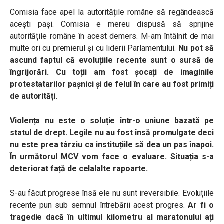
Comisia face apel la autoritățile române să regândească
acești pași. Comisia e mereu dispusă să sprijine
autoritățile române în acest demers. M-am întâlnit de mai
multe ori cu premierul și cu liderii Parlamentului.
Nu pot să
ascund faptul că evoluțiile recente sunt o sursă de
îngrijorări. Cu toții am fost șocați de imaginile
protestatarilor pașnici și de felul în care au fost primiți
de autorități.
Violența nu este o soluție într-o uniune bazată pe
statul de drept. Legile nu au fost însă promulgate deci
nu este prea târziu ca instituțiile să dea un pas înapoi.
În următorul MCV vom face o evaluare. Situația s-a
deteriorat față de celalalte rapoarte.
S-au făcut progrese însă ele nu sunt ireversibile. Evoluțiile
recente pun sub semnul întrebării acest progres.
Ar fi o
tragedie dacă în ultimul kilometru al maratonului ați