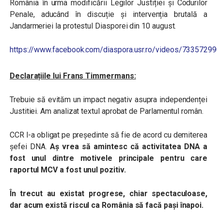
România în urma modificării Legilor Justiției și Codurilor
Penale, aducând în discuție și intervenția brutală a
Jandarmeriei la protestul Diasporei din 10 august.
https://www.facebook.com/diaspora.usr.ro/videos/7335729
Declarațiile lui Frans Timmermans:
Trebuie să evităm un impact negativ asupra independenței
Justitiei. Am analizat textul aprobat de Parlamentul român.
CCR l-a obligat pe președinte să fie de acord cu demiterea
șefei DNA.
Aș vrea să amintesc că activitatea DNA a
fost unul dintre motivele principale pentru care
raportul MCV a fost unul pozitiv.
În trecut au existat progrese, chiar spectaculoase,
dar acum există riscul ca România să facă pași înapoi.