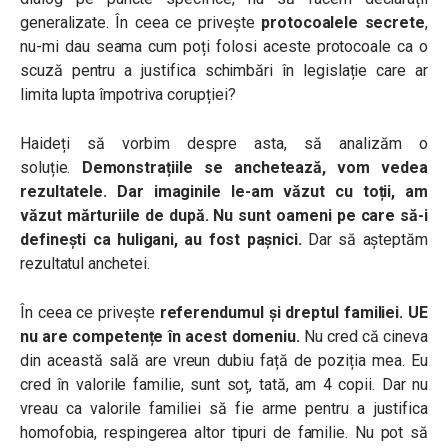
generalizate. În ceea ce privește
protocoalele secrete
,
nu-mi dau seama cum poți folosi aceste protocoale ca o
scuză pentru a justifica schimbări în legislație care ar
limita lupta împotriva corupției?
Haideți să vorbim despre asta, să analizăm o
soluție.
Demonstrațiile se anchetează, vom vedea
rezultatele. Dar imaginile le-am văzut cu toții, am
văzut mărturiile de după. Nu sunt oameni pe care să-i
definești ca huligani, au fost pașnici.
Dar să așteptăm
rezultatul anchetei.
În ceea ce privește
referendumul și dreptul familiei. UE
nu are competențe în acest domeniu.
Nu cred că cineva
din această sală are vreun dubiu față de poziția mea. Eu
cred în valorile familie, sunt soț, tată, am 4 copii. Dar nu
vreau ca valorile familiei să fie arme pentru a justifica
homofobia, respingerea altor tipuri de familie. Nu pot să