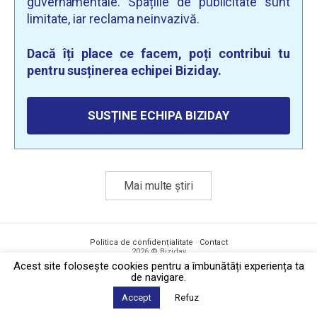
guvernamentale. Spațiile de publicitate sunt
limitate, iar reclama neinvazivă.
Dacă îți place ce facem, poți contribui tu
pentru susținerea echipei Biziday.
SUSȚINE ECHIPA BIZIDAY
Mai multe știri
Politica de confidențialitate
·
Contact
2026 © Biziday
Acest site foloseşte cookies pentru a îmbunătăți experiența ta
de navigare.
Accept
Refuz