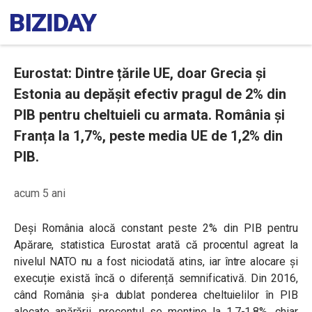
Eurostat: Dintre țările UE, doar Grecia și
Estonia au depășit efectiv pragul de 2% din
PIB pentru cheltuieli cu armata. România și
Franța la 1,7%, peste media UE de 1,2% din
PIB.
acum 5 ani
Deși România alocă constant peste 2% din PIB pentru
Apărare, statistica Eurostat arată că procentul agreat la
nivelul NATO nu a fost niciodată atins, iar între alocare și
execuție există încă o diferență semnificativă. Din 2016,
când România și-a dublat ponderea cheltuielilor în PIB
alocate apărării, procentul se menține la 1,7-1,8%, chiar