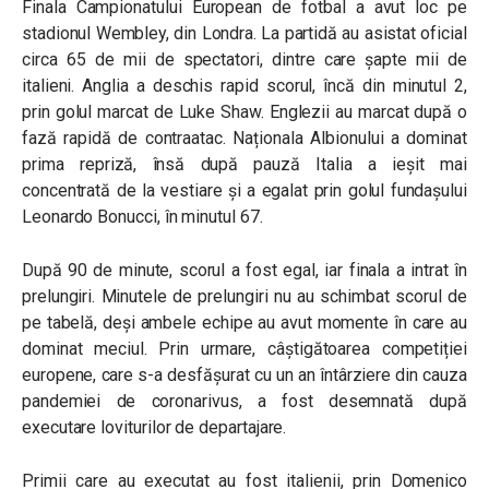
Finala Campionatului European de fotbal a avut loc pe
stadionul Wembley, din Londra. La partidă au asistat oficial
circa 65 de mii de spectatori, dintre care șapte mii de
italieni. Anglia a deschis rapid scorul, încă din minutul 2,
prin golul marcat de Luke Shaw. Englezii au marcat după o
fază rapidă de contraatac. Naționala Albionului a dominat
prima repriză, însă după pauză Italia a ieșit mai
concentrată de la vestiare și a egalat prin golul fundașului
Leonardo Bonucci, în minutul 67.
După 90 de minute, scorul a fost egal, iar finala a intrat în
prelungiri. Minutele de prelungiri nu au schimbat scorul de
pe tabelă, deși ambele echipe au avut momente în care au
dominat meciul. Prin urmare, câștigătoarea competiției
europene, care s-a desfășurat cu un an întârziere din cauza
pandemiei de coronarivus, a fost desemnată după
executare loviturilor de departajare.
Primii care au executat au fost italienii, prin Domenico