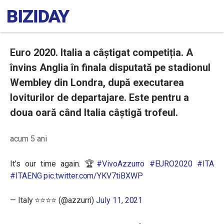
Euro 2020. Italia a câștigat competiția. A
învins Anglia în finala disputată pe stadionul
Wembley din Londra, după executarea
loviturilor de departajare. Este pentru a
doua oară când Italia câștigă trofeul.
acum 5 ani
It’s our time again. 🏆
#VivoAzzurro
#EURO2020
#ITA
#ITAENG
pic.twitter.com/YKV7tiBXWP
— Italy ⭐️⭐️⭐️⭐️ (@azzurri)
July 11, 2021