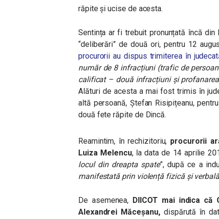
răpite și ucise de acesta.
Sentința ar fi trebuit pronunțată încă din
“deliberări” de două ori, pentru 12 augu
procurorii au dispus trimiterea în judeca
număr de 8 infracțiuni
(trafic de persoane
calificat – două infracțiuni și profanar
Alături de acesta a mai fost trimis în ju
altă persoană, Ștefan Risipițeanu, pentru 
două fete răpite de Dincă.
Reamintim, în rechizitoriu,
procurorii a
Luiza Melencu
, la data de 14 aprilie 20
locul din dreapta spate
”, după ce a ind
manifestată prin violență fizică și verbal
De asemenea,
DIICOT mai indica că 
Alexandrei Măceșanu,
dispărută în dat