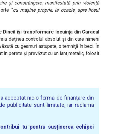
pire și constrângere, manifestată prin violență
porte ”
cu mașine proprie, la ocazie, spre liceul
Dincă își transformare locuinţa din Caracal
reia deţinea controlul absolut şi din care nimeni
evăzută cu geamuri astupate, o temniţă în beci. În
t în perete şi prevăzut cu un lanţ metalic, folosit
u a acceptat nicio formă de finanțare din
e publicitate sunt limitate, iar reclama
ontribui tu pentru susținerea echipei