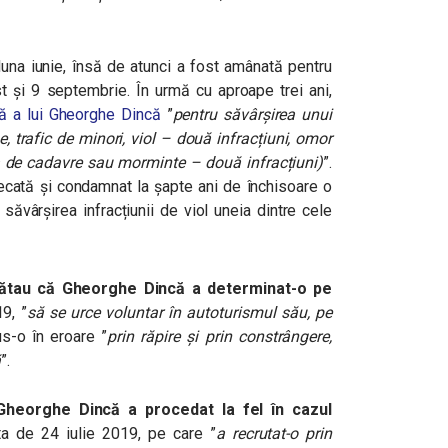
 luna iunie, însă de atunci a fost amânată pentru
st și 9 septembrie. În urmă cu aproape trei ani,
tă a lui Gheorghe Dincă
”
pentru săvârșirea unui
, trafic de minori, viol – două infracțiuni, omor
ea de cadavre sau morminte – două infracțiuni)
”.
decată și condamnat la șapte ani de închisoare o
săvârșirea infracțiunii de viol uneia dintre cele
rătau că Gheorghe Dincă a determinat-o pe
19, ”
să se urce voluntar în autoturismul său, pe
us-o în eroare ”
prin răpire și prin constrângere,
ă
”.
Gheorghe Dincă a procedat la fel în cazul
a de 24 iulie 2019, pe care ”
a recrutat-o prin