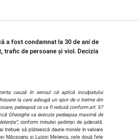
ă a fost condamnat la 30 de ani de
, trafic de persoane și viol. Decizia
zenta cauză în sensul că aplică inculpatului
isoare la care adaugă un spor de o treime din
hisoare, pedeapsă ce va fi redusă conform art. 57
l Dincă Gheorghe va executa pedeapsa maximă de
etenție”,
conform minutei ședinței de judecată.
mai trebuie să plătească daune morale în valoare
drei Măceșanu și Luizei Melencu, cele două fete