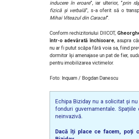
inducere în eroare
”, iar ulterior, ”
prin ră
fizică și verbală
”, s-a oferit să o trans
Mihai Viteazul din Caracal
”.
Conform rechizitoriului DIICOT,
Gheorghe 
într-o adevărată închisoare
, asupra că
nu ar fi putut scăpa fără voia sa, fiind pr
dormitor își amenajase un pat de fier, suda
pentru imobilizarea victimelor.
Foto: Inquam / Bogdan Danescu
Echipa Biziday nu a solicitat și n
fonduri guvernamentale. Spațiile d
neinvazivă.
Dacă îți place ce facem, poți c
Biziday.