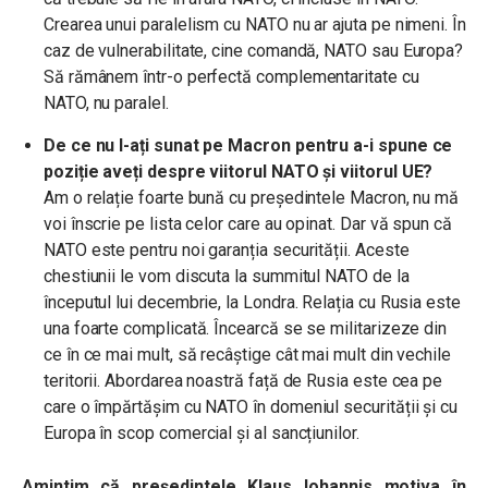
Crearea unui paralelism cu NATO nu ar ajuta pe nimeni. În
caz de vulnerabilitate, cine comandă, NATO sau Europa?
Să rămânem într-o perfectă complementaritate cu
NATO, nu paralel.
De ce nu l-ați sunat pe Macron pentru a-i spune ce
poziție aveți despre viitorul NATO și viitorul UE?
Am o relație foarte bună cu președintele Macron, nu mă
voi înscrie pe lista celor care au opinat. Dar vă spun că
NATO este pentru noi garanția securității. Aceste
chestiunii le vom discuta la summitul NATO de la
începutul lui decembrie, la Londra. Relația cu Rusia este
una foarte complicată. Încearcă se se militarizeze din
ce în ce mai mult, să recâștige cât mai mult din vechile
teritorii. Abordarea noastră față de Rusia este cea pe
care o împărtășim cu NATO în domeniul securității și cu
Europa în scop comercial și al sancțiunilor.
Amintim că președintele Klaus Iohannis motiva în