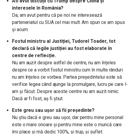
Ati avut discuții cu Trump despre China și
interesele în România?
Da, am avut pentru că pe noi ne interesează
parteneriatul cu SUA cel mai mult. Am spun ce am spus
și acum.
Fostul ministru al Justiției, Tudorel Toader, tot
declară că legile justiției au fost elaborate în
centre de reflecție.
Nu am auzit despre astfel de centre, nu am înțeles
despre ce a vorbit fostul ministru cum în multe rânduri
nu am înțeles ce vorbea. Partea președintelui este să
verifice legea când ajunge la promulgare, lucru pe care l-
am și făcut. Despre aceste centre nu am auzit nimic.
Dacă ar fi fost, aș fi știut.
Este greu sau ușor să fii președinte?
Nu știu dacă e greu sau ușor, dar pentru mine personal
este o mare onoare și pentru mine este o muncă care
îmi place și mă dedic 100%, și trup, și suflet.