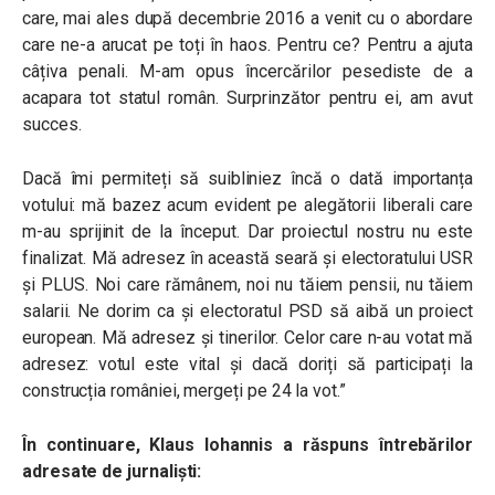
care, mai ales după decembrie 2016 a venit cu o abordare
care ne-a arucat pe toți în haos. Pentru ce? Pentru a ajuta
câțiva penali. M-am opus încercărilor pesediste de a
acapara tot statul român. Surprinzător pentru ei, am avut
succes.
Dacă îmi permiteți să suibliniez încă o dată importanța
votului: mă bazez acum evident pe alegătorii liberali care
m-au sprijinit de la început. Dar proiectul nostru nu este
finalizat. Mă adresez în această seară și electoratului USR
și PLUS. Noi care rămânem, noi nu tăiem pensii, nu tăiem
salarii. Ne dorim ca și electoratul PSD să aibă un proiect
european. Mă adresez și tinerilor. Celor care n-au votat mă
adresez: votul este vital și dacă doriți să participați la
construcția româniei, mergeți pe 24 la vot.”
În continuare, Klaus Iohannis a răspuns întrebărilor
adresate de jurnaliști: