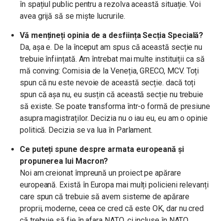
în spațiul public pentru a rezolva această situație. Voi
avea grijă să se miște lucrurile.
Vă mențineți opinia de a desființa Secția Specială?
Da, așa e. De la început am spus că această secție nu
trebuie înființată. Am întrebat mai multe instituiții ca să
mă conving: Comisia de la Veneția, GRECO, MCV. Toți
spun că nu este nevoie de această secție. dacă toți
spun că așa nu, eu susțin că această secție nu trebuie
să existe. Se poate transforma într-o formă de presiune
asupra magistraților. Decizia nu o iau eu, eu am o opinie
politică. Decizia se va lua în Parlament.
Ce puteți spune despre armata europeană și
propunerea lui Macron?
Noi am creionat împreună un proiect pe apărare
europeană. Există în Europa mai mulți policieni relevanți
care spun că trebuie să avem sisteme de apărare
proprii, moderne, ceea ce cred că este OK, dar nu cred
că trebuie să fie în afara NATO, ci incluse în NATO.