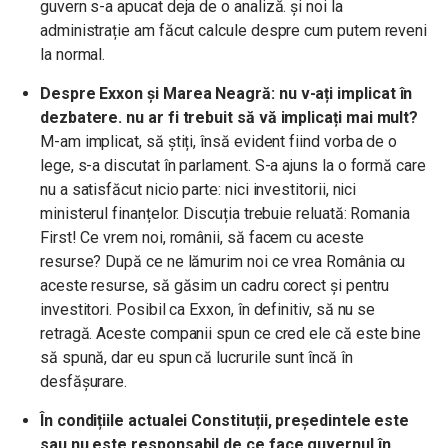
guvern s-a apucat deja de o analiză. și noi la
administrație am făcut calcule despre cum putem reveni
la normal.
Despre Exxon și Marea Neagră: nu v-ați implicat în
dezbatere. nu ar fi trebuit să vă implicați mai mult?
M-am implicat, să știți, însă evident fiind vorba de o
lege, s-a discutat în parlament. S-a ajuns la o formă care
nu a satisfăcut nicio parte: nici investitorii, nici
ministerul finanțelor. Discuția trebuie reluată: Romania
First! Ce vrem noi, românii, să facem cu aceste
resurse? După ce ne lămurim noi ce vrea România cu
aceste resurse, să găsim un cadru corect și pentru
investitori. Posibil ca Exxon, în definitiv, să nu se
retragă. Aceste companii spun ce cred ele că este bine
să spună, dar eu spun că lucrurile sunt încă în
desfășurare.
În condițiile actualei Constituții, președintele este
sau nu este responsabil de ce face guvernul în