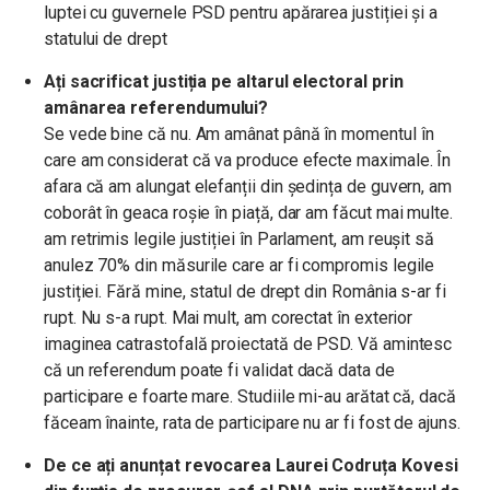
luptei cu guvernele PSD pentru apărarea justiției și a
statului de drept
Ați sacrificat justiția pe altarul electoral prin
amânarea referendumului?
Se vede bine că nu. Am amânat până în momentul în
care am considerat că va produce efecte maximale. În
afara că am alungat elefanții din ședința de guvern, am
coborât în geaca roșie în piață, dar am făcut mai multe.
am retrimis legile justiției în Parlament, am reușit să
anulez 70% din măsurile care ar fi compromis legile
justiției. Fără mine, statul de drept din România s-ar fi
rupt. Nu s-a rupt. Mai mult, am corectat în exterior
imaginea catrastofală proiectată de PSD. Vă amintesc
că un referendum poate fi validat dacă data de
participare e foarte mare. Studiile mi-au arătat că, dacă
făceam înainte, rata de participare nu ar fi fost de ajuns.
De ce ați anunțat revocarea Laurei Codruța Kovesi