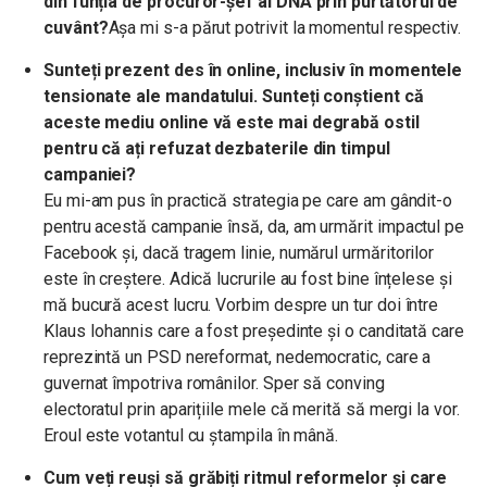
din funția de procuror-șef al DNA prin purtătorul de
cuvânt?
Așa mi s-a părut potrivit la momentul respectiv.
Sunteți prezent des în online, inclusiv în momentele
tensionate ale mandatului. Sunteți conștient că
aceste mediu online vă este mai degrabă ostil
pentru că ați refuzat dezbaterile din timpul
campaniei?
Eu mi-am pus în practică strategia pe care am gândit-o
pentru acestă campanie însă, da, am urmărit impactul pe
Facebook și, dacă tragem linie, numărul urmăritorilor
este în creștere. Adică lucrurile au fost bine înțelese și
mă bucură acest lucru. Vorbim despre un tur doi între
Klaus Iohannis care a fost președinte și o canditată care
reprezintă un PSD nereformat, nedemocratic, care a
guvernat împotriva românilor. Sper să conving
electoratul prin aparițiile mele că merită să mergi la vor.
Eroul este votantul cu ștampila în mână.
Cum veți reuși să grăbiți ritmul reformelor și care