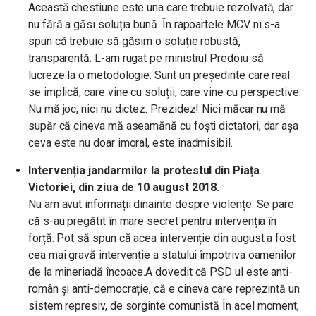
Această chestiune este una care trebuie rezolvată, dar
nu fără a găsi soluția bună. În rapoartele MCV ni s-a
spun că trebuie să găsim o soluție robustă,
transparentă. L-am rugat pe ministrul Predoiu să
lucreze la o metodologie. Sunt un președinte care real
se implică, care vine cu soluții, care vine cu perspective.
Nu mă joc, nici nu dictez. Prezidez! Nici măcar nu mă
supăr că cineva mă aseamănă cu foști dictatori, dar așa
ceva este nu doar imoral, este inadmisibil.
Intervenția jandarmilor la protestul din Piața
Victoriei, din ziua de 10 august 2018.
Nu am avut informații dinainte despre violențe. Se pare
că s-au pregătit în mare secret pentru intervenția în
forță. Pot să spun că acea intervenție din august a fost
cea mai gravă intervenție a statului împotriva oamenilor
de la mineriadă încoace.A dovedit că PSD ul este anti-
român și anti-democrație, că e cineva care reprezintă un
sistem represiv, de sorginte comunistă În acel moment,