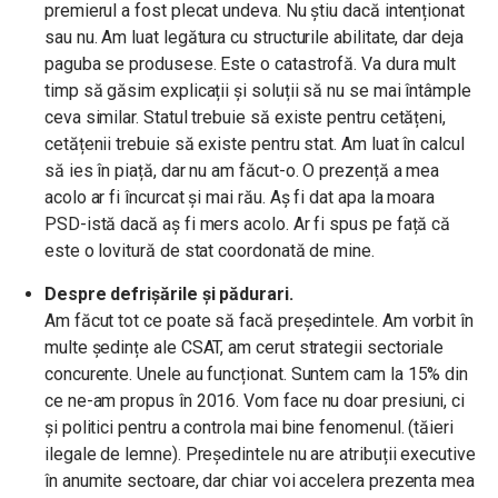
premierul a fost plecat undeva. Nu știu dacă intenționat
sau nu. Am luat legătura cu structurile abilitate, dar deja
paguba se produsese. Este o catastrofă. Va dura mult
timp să găsim explicații și soluții să nu se mai întâmple
ceva similar. Statul trebuie să existe pentru cetățeni,
cetățenii trebuie să existe pentru stat. Am luat în calcul
să ies în piață, dar nu am făcut-o. O prezență a mea
acolo ar fi încurcat și mai rău. Aș fi dat apa la moara
PSD-istă dacă aș fi mers acolo. Ar fi spus pe față că
este o lovitură de stat coordonată de mine.
Despre defrișările și pădurari.
Am făcut tot ce poate să facă președintele. Am vorbit în
multe ședințe ale CSAT, am cerut strategii sectoriale
concurente. Unele au funcționat. Suntem cam la 15% din
ce ne-am propus în 2016. Vom face nu doar presiuni, ci
și politici pentru a controla mai bine fenomenul. (tăieri
ilegale de lemne). Președintele nu are atribuții executive
în anumite sectoare, dar chiar voi accelera prezenta mea