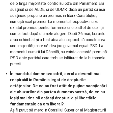
de o largă majoritate, controlau 60% din Parlament. Era
susținut și de ALDE, și de UDMR: dacă un partid cu așa
susținere propune un premier, în litera Constituției,
numești acel premier. La momentul respectiv, nu au
existat premise pentru formarea unei astfel de coaliții
cum a fost după ultimele alegeri. După 26 mai, lucrurile
s-au schimbat și a fost abia atunci posibilă construirea
unei majorități care să dea jos guvernul eșuat PSD. La
momentul numirii lui Dăncilă, nu exista această premisă:
PSD este partidul care trebuie înlăturat de la butoanele
puterii.
În mandatul dumneavoastră, aerul a devenit mai
respirabil în România legat de drepturile
cetățenilor. De ce au fost atât de puține sacnționări
ale abuzurilor din partea dumneavoastră, de ce nu
ieșiți mai des să apărați drepturile și libertățile
fundamentale ca om liberal?
Aș fi putut să merg în Consiliul Superior al Magistraturii