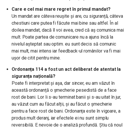
Care e cel mai mare regret în primul mandat?
Un mandat are câteva reușite și are, cu siguranță, câteva
chestiuni care putea fi făcute mai bine sau altfel. În al
doilea mandat, dacă îl voi avea, cred că aș comunica mai
mult. Poate partea de comunicare nu a ajuns încă la
nivelul așteptat sau optim. eu sunt decis să comunic
mai mult, mai intens iar feedback-ul românilor va fi mai
ușor de citit pentru mine.
Ordonanța 114 a fost un act deliberat de atentat la
siguranța națională?
Poate fi interpretat și așa, dar sincer, eu am văzut în
această ordonanță o șmecherie pesedistă de a face
rost de bani. Lor li s-au terminat banii și s-au uitat în jur,
au văzut cum au făcut alții, și au făcut o șmecherie
pentru a face rost de bani. Ordonanța este în vigoare, a
produs mult deranj, iar efectele ei nu sunt simplu
reversibilă. E nevoie de o analiză profundă. Știu că noul