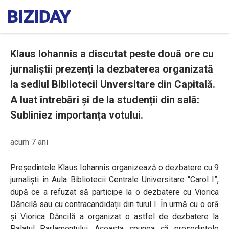
Klaus Iohannis a discutat peste două ore cu
jurnaliștii prezenți la dezbaterea organizată
la sediul Bibliotecii Unversitare din Capitală.
A luat întrebări și de la studenții din sală:
Subliniez importanța votului.
acum 7 ani
Președintele Klaus Iohannis organizează o dezbatere cu 9
jurnaliști
în Aula Bibliotecii Centrale Universitare “Carol I”,
după ce a refuzat să participe la o dezbatere cu Viorica
Dăncilă sau cu contracandidații din turul I. În urmă cu o oră
și Viorica Dăncilă a organizat o astfel de dezbatere la
Palatul Parlamentului. Aceasta spunea că președintele