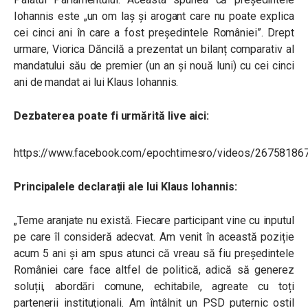
Iohannis este „un om laş şi arogant care nu poate explica
cei cinci ani în care a fost preşedintele României”. Drept
urmare, Viorica Dăncilă a prezentat un bilanț comparativ al
mandatului său de premier (un an și nouă luni) cu cei cinci
ani de mandat ai lui Klaus Iohannis.
Dezbaterea poate fi urmărită live aici:
https://www.facebook.com/epochtimesro/videos/26758186
Principalele declarații ale lui Klaus Iohannis:
„Teme aranjate nu există. Fiecare participant vine cu inputul
pe care îl consideră adecvat. Am venit în această poziție
acum 5 ani și am spus atunci că vreau să fiu președintele
României care face altfel de politică, adică să generez
soluții, abordări comune, echitabile, agreate cu toți
partenerii instituționali. Am întâlnit un PSD puternic ostil