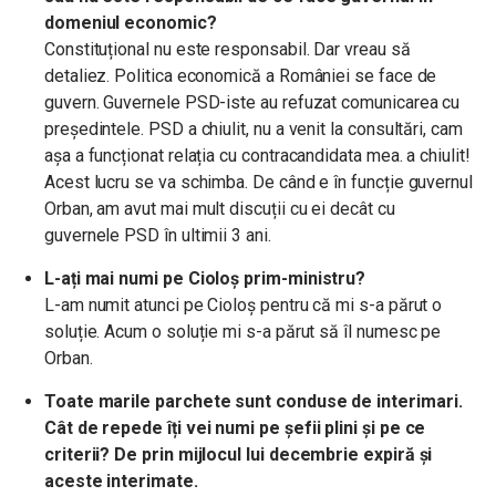
domeniul economic?
Constituțional nu este responsabil. Dar vreau să
detaliez. Politica economică a României se face de
guvern. Guvernele PSD-iste au refuzat comunicarea cu
președintele. PSD a chiulit, nu a venit la consultări, cam
așa a funcționat relația cu contracandidata mea. a chiulit!
Acest lucru se va schimba. De când e în funcție guvernul
Orban, am avut mai mult discuții cu ei decât cu
guvernele PSD în ultimii 3 ani.
L-ați mai numi pe Cioloș prim-ministru?
L-am numit atunci pe Cioloș pentru că mi s-a părut o
soluție. Acum o soluție mi s-a părut să îl numesc pe
Orban.
Toate marile parchete sunt conduse de interimari.
Cât de repede îți vei numi pe șefii plini și pe ce
criterii? De prin mijlocul lui decembrie expiră și
aceste interimate.