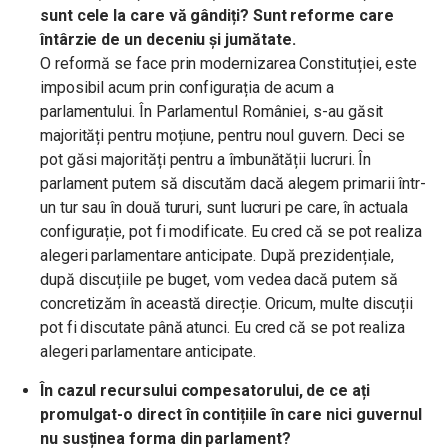
sunt cele la care vă gândiți? Sunt reforme care
întârzie de un deceniu și jumătate.
O reformă se face prin modernizarea Constituției, este
imposibil acum prin configurația de acum a
parlamentului. În Parlamentul României, s-au găsit
majorități pentru moțiune, pentru noul guvern. Deci se
pot găsi majorități pentru a îmbunătății lucruri. În
parlament putem să discutăm dacă alegem primarii într-
un tur sau în două tururi, sunt lucruri pe care, în actuala
configurație, pot fi modificate. Eu cred că se pot realiza
alegeri parlamentare anticipate. După prezidențiale,
după discuțiile pe buget, vom vedea dacă putem să
concretizăm în această direcție. Oricum, multe discuții
pot fi discutate până atunci. Eu cred că se pot realiza
alegeri parlamentare anticipate.
În cazul recursului compesatorului, de ce ați
promulgat-o direct în contițiile în care nici guvernul
nu susținea forma din parlament?