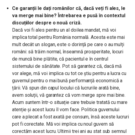
Ce garanții le dați românilor că, dacă veți fi ales, le
va merge mai bine? Întrebarea e pusă în contextul
discuțiilor despre o nouă criză.
Dacă voi fi ales pentru un al doilea mandat, mă voi
implica total pentru România normală. Acesta este mai
mult decât un slogan, este o dorință pe care o au mulți
români: să trăim normal, înseamnă prosperitate, locuri
de muncă bine plătite, că pacientul e în centrul
sistemului de sănătate. Pot să garantez că, dacă mă
vor alege, mă voi implica cu tot ce știu pentru a lucra cu
guvernul pentru o mai bună performanță economică a
țării. Vă spun din capul locului că lucrurile arată bine,
avem soluții, vă garantez că vom merge spre mai bine.
Acum suntem într-o situație care trebuie tratată cu mare
atenție și acest lucru îl vom face. Politica guvernului
care a plecat a fost axată pe consum, însă aceste lucruri
pot fi corectate. Mă voi implica cu noul guvern să
corectăm acest lucru. Ultimii trei ani au stat sub semnul