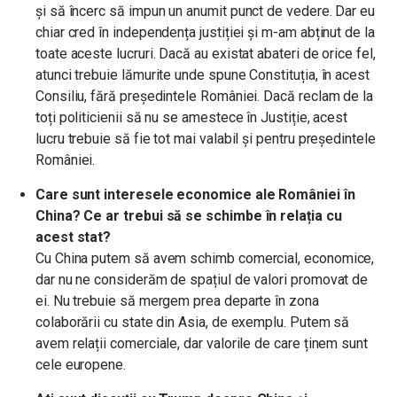
și să încerc să impun un anumit punct de vedere. Dar eu
chiar cred în independența justiției și m-am abținut de la
toate aceste lucruri. Dacă au existat abateri de orice fel,
atunci trebuie lămurite unde spune Constituția, în acest
Consiliu, fără președintele României. Dacă reclam de la
toți politicienii să nu se amestece în Justiție, acest
lucru trebuie să fie tot mai valabil și pentru președintele
României.
Care sunt interesele economice ale României în
China? Ce ar trebui să se schimbe în relația cu
acest stat?
Cu China putem să avem schimb comercial, economice,
dar nu ne considerăm de spațiul de valori promovat de
ei. Nu trebuie să mergem prea departe în zona
colaborării cu state din Asia, de exemplu. Putem să
avem relații comerciale, dar valorile de care ținem sunt
cele europene.