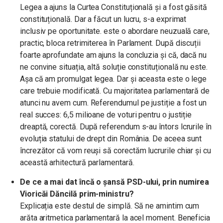
Legea a ajuns la Curtea Constituțională și a fost găsită
constituțională. Dar a făcut un lucru, s-a exprimat
inclusiv pe oportunitate. este o abordare neuzuală care,
practic, bloca retrimiterea în Parlament. După discuții
foarte aprofundate am ajuns la concluzia și că, dacă nu
ne convine situația, altă soluție constituțională nu este.
Așa că am promulgat legea. Dar și aceasta este o lege
care trebuie modificată. Cu majoritatea parlamentară de
atunci nu avem cum. Referendumul pe justiție a fost un
real succes: 6,5 milioane de voturi pentru o justiție
dreaptă, corectă. După referendum s-au întors lcrurile în
evoluția statului de drept din România. De aceea sunt
încrezător că vom reuși să corectăm lucrurile chiar și cu
această arhitectură parlamentară.
De ce a mai dat încă o șansă PSD-ului, prin numirea
Vioricăi Dăncilă prim-ministru?
Explicația este destul de simplă. Să ne amintim cum
arăta aritmetica parlamentară la acel moment. Beneficia