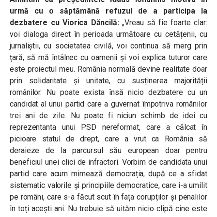
urmă cu o săptămână refuzul de a participa la
dezbatere cu Viorica Dăncilă:
„
Vreau să fie foarte clar:
voi dialoga direct în perioada
următoare cu cetățenii, cu
jurnaliștii, cu societatea civilă, voi continua să merg prin
țară, să mă întâlnec cu oamenii și voi explica tuturor care
este proiectul meu. România normală devine realitate doar
prin solidaritate și unitate, cu susținerea majorității
românilor. Nu poate exista însă nicio dezbatere cu un
candidat al unui partid care a guvernat împotriva românilor
trei ani de zile. Nu poate fi niciun schimb de idei cu
reprezentanta unui PSD nereformat, care a călcat în
picioare statul de drept, care a vrut ca România să
deraieze de la parcursul său european doar pentru
beneficiul unei clici de infractori. Vorbim de candidata unui
partid care acum mimează democrația, după ce a sfidat
sistematic valorile și principiile democratice, care i-a umilit
pe români, care s-a făcut scut în fața corupților și penalilor
în toți acești ani. Nu trebuie să uităm nicio clipă cine este